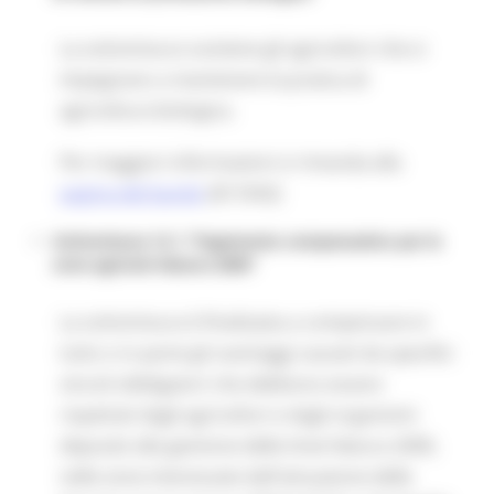
La sottomisura sostiene gli agricoltori che si
impegnano a mantenere la pratica di
agricoltura biologica.
Per maggiori informazioni si rimanda alla
pagina del bando
(ID 5542)
Sottomisura 12.1 “Pagamento compensativo per le
zone agricole Natura 2000”
La sottomisura è finalizzata a compensare in
tutto o in parte gli svantaggi causati da specifici
vincoli obbligatori che debbono essere
rispettati dagli agricoltori e dagli organismi
deputati alla gestione delle Aree Natura 2000,
nelle zone interessate dall'attuazione delle