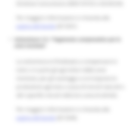
Direttive Comunitarie 2009/147/CE e 92/43/CEE.
Per maggiori informazioni si rimanda alla
pagina del bando
(ID 5541)
Sottomisura 13.1 “Pagamento compensativo per le
zone montane”
La sottomisura è finalizzata a compensare in
tutto o in parte gli agricoltori delle zone
montane, per gli svantaggi a cui è esposta la
produzione agricola a causa di vincoli naturali o
altri specifici vincoli nella loro area di attività.
Per maggiori informazioni si rimanda alla
pagina del bando
(ID 5549)