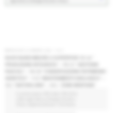
Agricoltura Sviluppo Rurale e Pesca
MERCOLEDÌ 23 MARZO 2022 12:31
NUOVI BANDI MISURE A SUPERFICIE 10.1.A “
PRODUZIONE INTEGRATA” – 10.1.C “GESTIONE
PASCOLI” – 10.1.D “CONSERVAZIONE PATRIMONIO
GENETICO” - 11.2 “MANTENIMENTO BIOLOGICO” –
12.1 “NATURA 2000” – 13.1. “ZONE MONTANE”
In primo piano
PSR news
PSR 2014-
2020
Agricoltura Sviluppo Rurale e
Pesca
Opportunità per il territorio