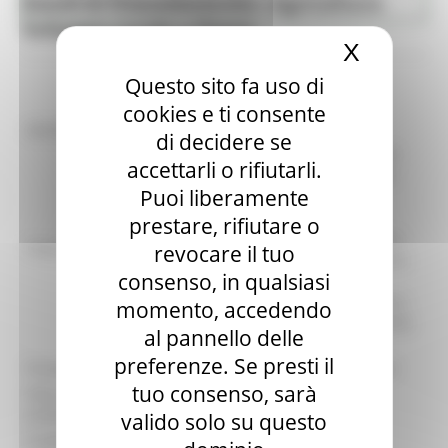
Bandi di finanziamento - Agricoltura
Agricoltura Sviluppo Rurale e Pesca
Sviluppo rurale e Pesca
X
Nascond
Questo sito fa uso di
cookies e ti consente
identificativo :
5545
di decidere se
Reg. (UE) n. 1305/2013 – Programma di
accettarli o rifiutarli.
Sviluppo Rurale della Regione Marche
Puoi liberamente
2014-2022. Bando Misura 10 -
Sottomisura 10.1 D) Azione 1)
prestare, rifiutare o
Conservazione del patrimonio genetico
Titolo:
revocare il tuo
regionale di origine animale” – e Misura
consenso, in qualsiasi
10 Sottomisura 10.1 D) – Azione 2)
“Conservazione del patrimonio genetico
momento, accedendo
regionale di origine vegetale”.” annualità
al pannello delle
2022
preferenze. Se presti il
Procedura:
Bando per la concessione di contributi
tuo consenso, sarà
Data di
22/03/2022
pubblicazione:
valido solo su questo
Scadenza:
15/06/2022