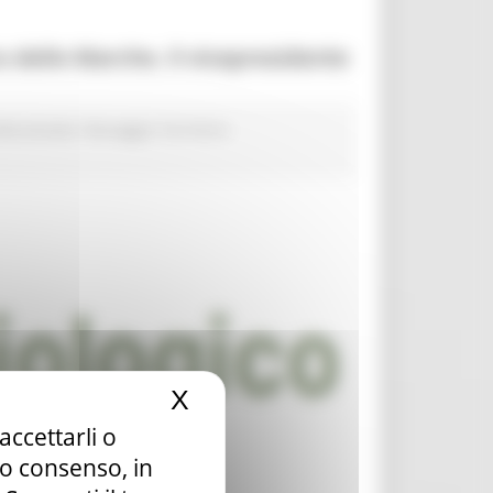
o delle Marche. Il vicepresidente
fessionale
Paesaggio Territorio
X
Nascondi il banner dei c
accettarli o
tuo consenso, in