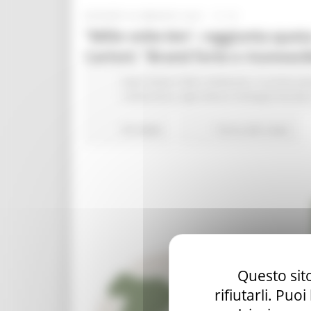
GIOVEDÌ 20 MAGGIO 2021 17:15
“Mille volte bio”, raggiunta quot
Carloni: “Brand forte e riconoscib
Expo Dubai 2020
Ambiente
In primo pi
Urbanistica
Agricoltura Sviluppo Rurale
92 views
Torna alle news
Questo sito
rifiutarli. Puo