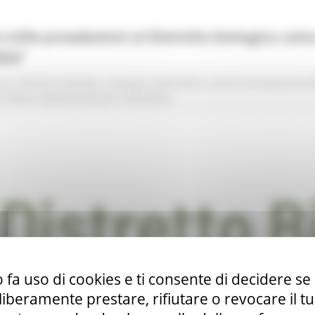
a mille preadesioni al Distretto biologico unic
ile”
ano
Attività Produttive
Sviluppo sostenibile
Lavoro Formazione pro
 e Pesca
Opportunità per il territorio
 fa uso di cookies e ti consente di decidere se 
i liberamente prestare, rifiutare o revocare il 