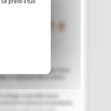
e presti il tuo
desioni al Distretto Biologico Unico
lega all’agricoltura Mirco Carloni,
lo sviluppo rurale della nostra
nsentirà di valorizzare le peculiarità
stituendo quella massa critica