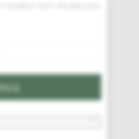
|
|
|
te
ProcediMarche
Rubrica
URP: la Regione risponde
esca