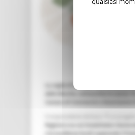
qualsiasi mome
La voglia di biologico corre veloce t
delle Marche, sottoscritto lo scorso 1
Camera di Commercio e Associazioni d
Il vicepresidente dichiara: “È un proge
Regione e su cui investiremo risorse e
e le eccellenze locali superando il fr