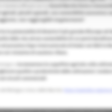
in maniera efficace con un
brand Marche forte e riconoscib
i agricoli, piccoli e grandi, una sostenibilità economica
aggiunto, non raggiungibili singolarmente”
.
e ha la potenzialità di divenire il più grande d’Europa ed 
ità della vita ed eco-sostenibilità di cui potrà benefici
ià nel prossimo Expo internazionale di Dubai nel 2022 le
con iniziative di assoluto rilievo.
biologico:
incrementare la superficie agricola utile coltivat
iorare qualità e produttività delle coltivazioni; tutelare
ei circuiti commerciali
.
to del Biologico Unico delle Marche:
https://pattobio.regione.