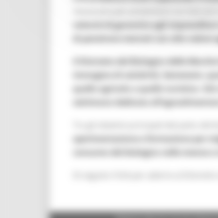
necessaria per presentarsi sui mercati 
volontà di garantire agli imprenditor
di penetrare mercati con alto valore 
Il Distretto del Biologico delle March
immagine di salubrità, benessere, qual
quello agricolo a quello turistico. G
settimana dedicata all’agroalimentare 
Tra gli obiettivi principali del patto del 
sperimentazione e formazione per migl
consumo del biologico nelle mense e n
Di seguito il link per aderire al Distret