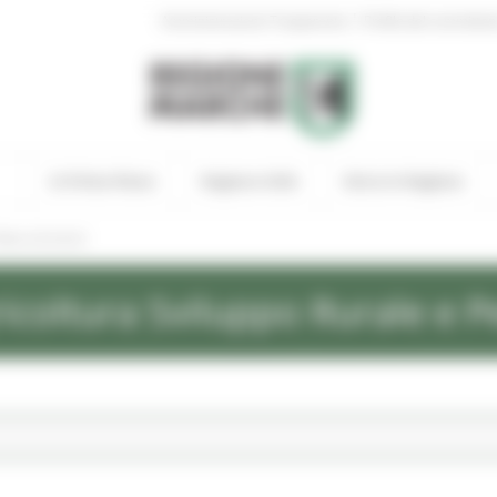
|
Amministrazione Trasparente
Profilo del committen
In Primo Piano
Regione Utile
Entra in Regione
ews ed eventi
icoltura Sviluppo Rurale e P