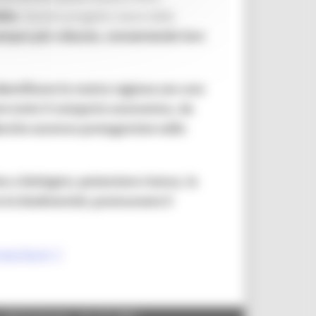
ile.
Questo progetto nasce dalla
 sempre più robusta, consentendo loro
identificare la nostra regione con una
are tutto il comparto economico, da
 Marche saranno protagoniste nella
a a biologico; potenziare ricerca, la
 la biodiversità; promuovere il
marche.it/