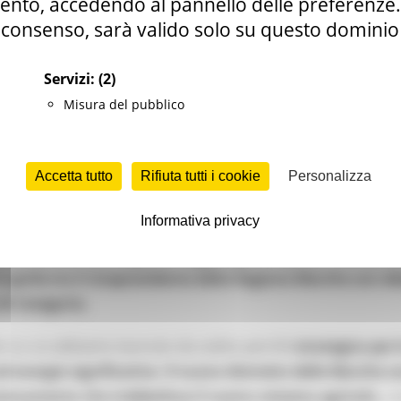
nto, accedendo al pannello delle preferenze. S
consenso, sarà valido solo su questo dominio
Servizi:
(2)
Misura del pubblico
Accetta tutto
Rifiuta tutti i cookie
Personalizza
Informativa privacy
ra le province marchigiane, raggiungendo quota 1.000 prea
4 aprile tra il vicepresidente della Regione Marche con de
i Categoria.
tto su cui abbiamo lavorato da subito perché
strategico per 
d energie significative. Il nuovo distretto delle Marche co
azionamento che indebolisce il nostro sistema agricolo,
co