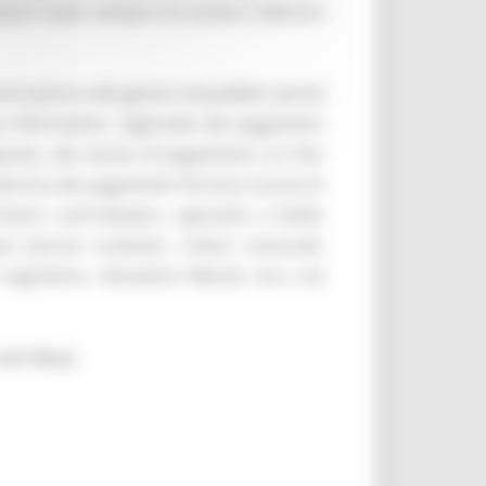
ezioni siano sempre di numero inferiore
azioni e dei gestori di pubblici servizi
a Informativo regionale dei pagamenti
mprese, dei servizi di pagamento on line
aforma dei pagamenti fornisce servizi di
atico centralizzato, operante a livello
(servizi scolastici, tributi comunali,
segreteria, donazioni liberali, etc.) nei
nale Mpay: