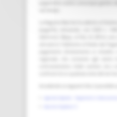
pagamento andrà comunque gestito dall’
nel tempo.
La Regione Marche ha aderito al Sistema
(pagoPA), istituendo, con DGR n. 149
elettronici Mpay, al fine di offrire un
attraverso l’adesione al Nodo dei Pagam
pagamento direttamente ai cittadini, i
regionale, che consente agli utenti d
contravvenzioni, ticket sanitari, etc.) 
confronti di un qualsiasi ente del territo
Accedendo ai seguenti link, è possibile 
Agenda Digitale - Pagamenti e fatturazion
Marche PayMent