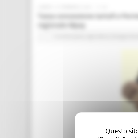
LUNEDÌ 15 FEBBRAIO 2021 11:44
Tassa concessione tartufi e Perm
regionale Mpay
In primo piano
Agricoltura Sviluppo Rur
Questo sito