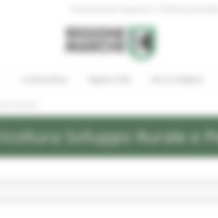
|
Amministrazione Trasparente
Profilo del committen
In Primo Piano
Regione Utile
Entra in Regione
ews ed eventi
icoltura Sviluppo Rurale e P