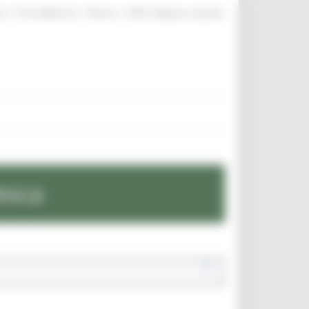
|
|
|
te
ProcediMarche
Rubrica
URP: la Regione risponde
esca