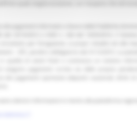
Ente quale singola eccezione, con l’auspicio che tali ecc
 dei pagamenti informatici a favore delle Pubbliche Amministr
8 del 23/10/2012 e DGR n. 264 del 10/03/2014, il Sistem
o strumento per l’erogazione, ai propri cittadini ed alle i
enti – SPC, peraltro obbligatorio dal 31/12/2015. La piatt
n qualità di utenti finali e costituisce un sistema inform
i eseguire pagamenti on-line sia delle proprie pendenze 
sia dei pagamenti spontanei (depositi cauzionali, diritti di 
rio.
avere ulteriori informazioni in merito alla piattaforma regio
e elettronica