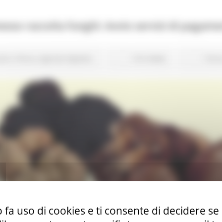
esso raccolta funghi: Avvio servizi di pagame
ale e Pesca
Agenda digitale
512 views
Torna
 fa uso di cookies e ti consente di decidere se 