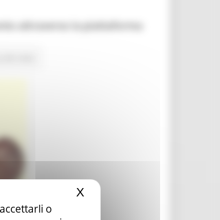
nto attraverso la piattaforma
 alle news
X
Nascondi il banner dei c
accettarli o