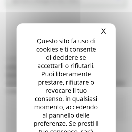
Agricoltura Sviluppo Rurale e Pesca
X
Nascond
Questo sito fa uso di
cookies e ti consente
di decidere se
LUNEDÌ 9 NOVEMBRE 2020 13:21
accettarli o rifiutarli.
AREA INTERNA ASCOLI PICENO: BANDI PSR
Puoi liberamente
MARCHE SOTTOMISURE 7.4 OP. E 7.5 OP. A –
prestare, rifiutare o
SECONDA PROROGA SCADENZA PRESENTAZIONE
revocare il tuo
DOMANDE DI SOSTEGNO
consenso, in qualsiasi
In primo piano
PSR news
PSR 2014-
momento, accedendo
2020
Agricoltura Sviluppo Rurale e
al pannello delle
Pesca
Opportunità per il territorio
preferenze. Se presti il
13 views
Torna alle news
tuo consenso, sarà