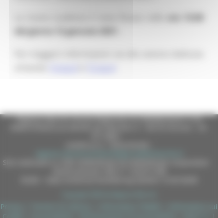
La nuova scadenza è stata fissata nelle
ore 13:00
del giorno 12 gennaio 2021
.
Per maggiori informazioni vai alla sezione dedicata
al bando
7.4.op.A
e
7.5.op.A
Regione Marche Giunta Regionale (CF 80008630420 P.IVA
00481070423) via Gentile da Fabriano, 9 - 60125 Ancona - tel.
071.8061
casella p.e.c. istituzionale :
regione.marche.protocollogiunta@emarche.it
Sito realizzato su CMS DotNetNuke by DotNetNuke Corporation
Autorizzazione SIAE n° 1225/I/1298
DUNS - Data Universal Numbering System: 514216030
Copyright 2026 by Regione Marche
Privacy
|
Termini Di Utilizzo
|
Informativa TEAMS
|
Informativa sui
Cookie
|
Accessibilità
|
Dichiarazione di Accessibilità
|
Sitemap
|