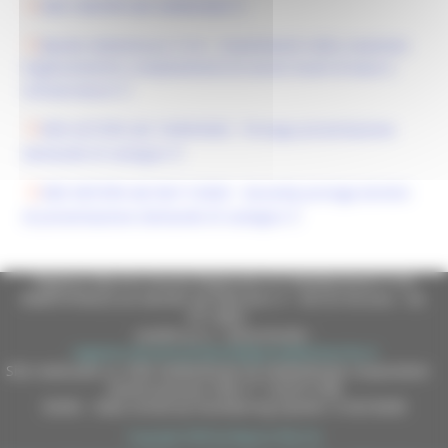
DDS 330/SPA del 24/06/2020
Bando Sottomisura 7.4 A - Investimenti nella creazione
miglioramento o ampliamento di servizi locali di base e
infrastrutture
DDS 427/SPA del 10/09/2020 - Proroga presentazione
domande di sostegno
DDS 587/SPA del 06/11/2020 - Seconda proroga termini
di presentazione domande di sostegno
Regione Marche Giunta Regionale (CF 80008630420 P.IVA
00481070423) via Gentile da Fabriano, 9 - 60125 Ancona - tel.
071.8061
casella p.e.c. istituzionale :
regione.marche.protocollogiunta@emarche.it
Sito realizzato su CMS DotNetNuke by DotNetNuke Corporation
Autorizzazione SIAE n° 1225/I/1298
DUNS - Data Universal Numbering System: 514216030
Copyright 2026 by Regione Marche