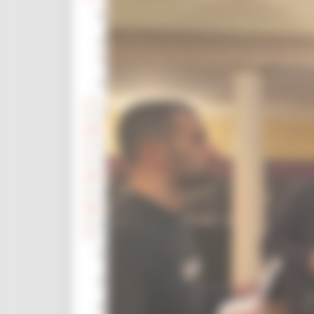
Bandi e Avvisi - In uscita Attivi Scaduti
Accesso ad atti e documenti
amministrativi
Network e disciplinari
Strutture ricettive
Professioni turistiche Agenzie di viaggio
e operatori incoming
Accoglienza turistica e sistema turistico
Osservatorio del turismo
Statistiche Turismo
Demanio marittimo
Borghi storici