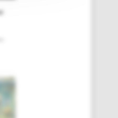
el
ite