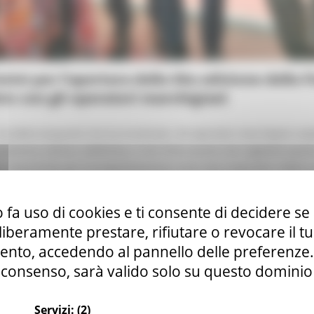
mini per l’apertura della 58a edizione della F
ro con gli operatori marchigiani
a detto Acquaroli che ha incontrato i 60 operatori marchigiani ospi
ipartenza ultima e definitiva, e che l’entusiasmo che cogliamo ques
za importante per la programmazione della fase invernale e della 
 fa uso di cookies e ti consente di decidere se 
i liberamente prestare, rifiutare o revocare il 
nto, accedendo al pannello delle preferenze. S
consenso, sarà valido solo su questo dominio
Servizi:
(2)