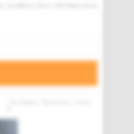
|
|
|
te
ProcediMarche
Rubrica
URP: la Regione risponde
/
/
Entra in Regione
Marche Turismo
Archivio