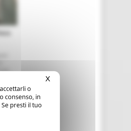
iera
tati
ta
nuova
X
Nascondi il banner dei c
accettarli o
tuo consenso, in
e presti il tuo