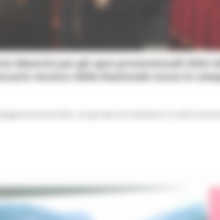
erto Mancini per gli spot promozionali 2022 d
ssario tecnico della Nazionale torna in cam
campagna promozionale, con gli spot che andranno in onda il pros
t