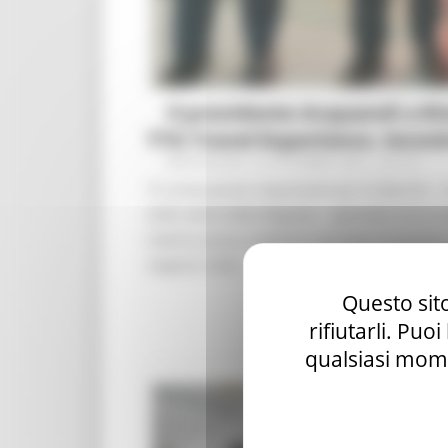
Il presidente Acquaroli a Ri
TTG Travel Experience. Incont
MERCOLEDÌ 13 OTTOBRE 2021 03:19
“E’ un’occasione importante per le Marche – h
nello stand della Regione - speriamo sia la r
mattina possa costituire una base di parten
stagione 2022.
Questo sito
rifiutarli. Puo
qualsiasi mome