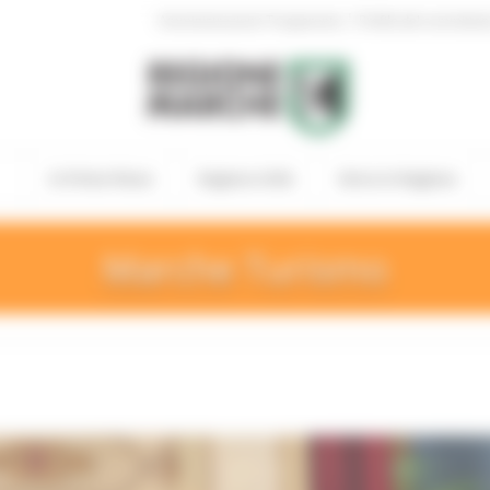
|
Amministrazione Trasparente
Profilo del committen
In Primo Piano
Regione Utile
Entra in Regione
Marche Turismo