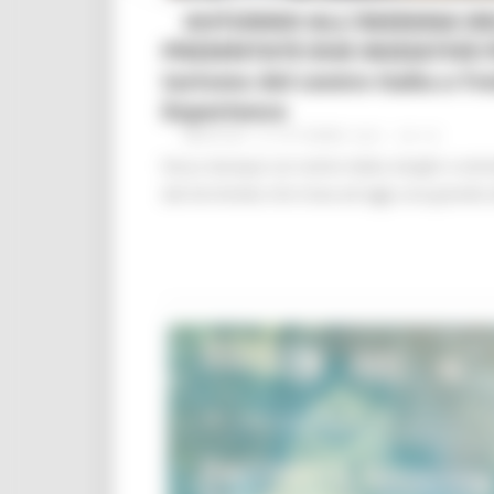
AUTUNNO ALL’INSEGNA DE
PRESENTATE DUE INIZIATIVE PE
turismo del centro Italia a Tr
Experience
MARTEDÌ 12 OTTOBRE 2021 03:16
Focus dunque sul centro Italia, borghi e entr
dal terremoto che trova ad oggi una grande a