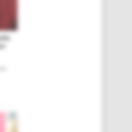
ella
po
simo