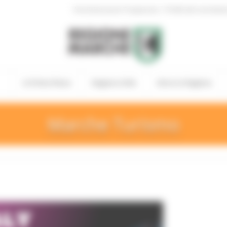
|
Amministrazione Trasparente
Profilo del committen
In Primo Piano
Regione Utile
Entra in Regione
Marche Turismo