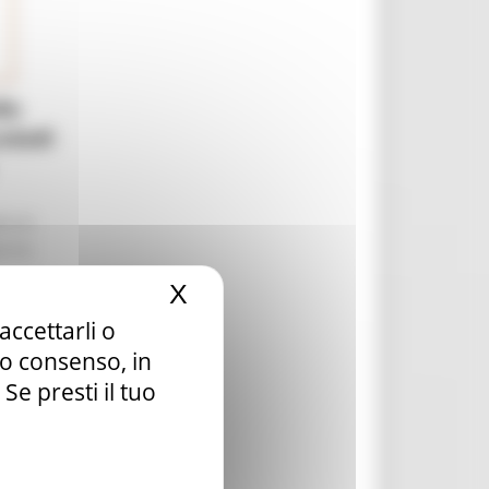
lle
coledì
re le
o fra
X
Nascondi il banner dei c
uale
accettarli o
ento
tuo consenso, in
abile
a,
e presti il tuo