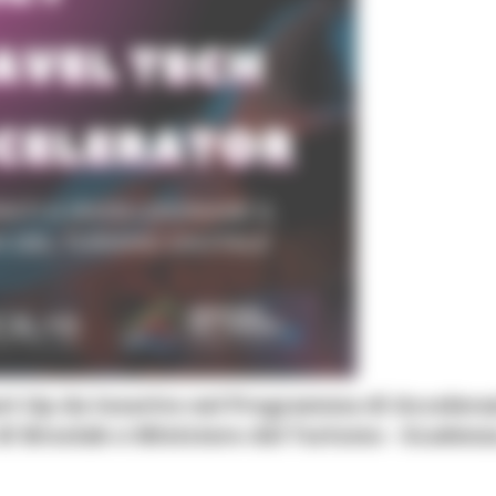
tart Up da inserire nel Programma di Acceler
 di Broxlab e Ministero del Turismo - Scadenz