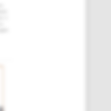
ro
work
ere 5
 a
getti