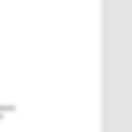
azione
a