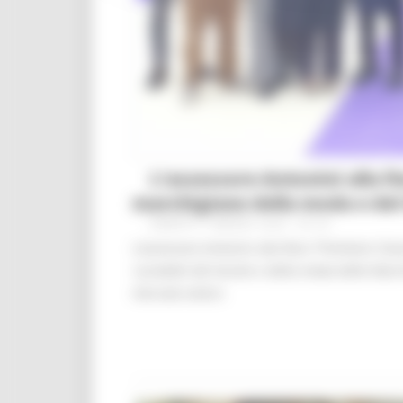
L’assessore Antonini alla f
marchigiane della moda e del 
SABATO 4 MARZO 2023 02:45
L’assessore Antonini alla fiera “Premiere Cla
I prodotti del tessile e della moda delle Mar
mercato estero