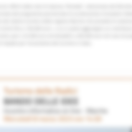
rvizi offerti dalla rete di impresa "Broxlab", selezionata dal Ministe
rivato del programma pluriennale di accelerazione Innovation Net
 del settore turistico della regione Marche che prevede di sosten
rischio fino a 100.000 euro, a cui si potrà aggiungere un contributo
smo, pari a 25.000 euro ed elevabile a 200.000 euro nel caso di pro
 impatto per l’ecosistema del turismo in Italia.
t