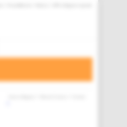
|
|
|
te
ProcediMarche
Rubrica
URP: la Regione risponde
/
/
Entra in Regione
Marche Turismo
Archivio