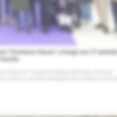
iera “Premiere Classe” a Parigi con 17 aziend
tessile.
sse” a Parigi con 17 aziende marchigiane della moda e del tessile.
che in vetrina in una delle manifestazioni più rinomate e di punta d