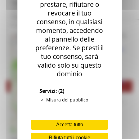
Tipologia:
prestare, rifiutare o
Editoria e pubblicazioni
Temi:
revocare il tuo
Imprese culturali e creative
consenso, in qualsiasi
Accessibilità:
Elenco progetti
momento, accedendo
Risultati ricerca
al pannello delle
Mappatura progetti
+
Antiquarium
preferenze. Se presti il
Pitinum Mergens -
Distretto Culturale Evoluto
−
tuo consenso, sarà
ACQUALAGNA
Telefono:
- Fax:
-
Istituzioni e Associazioni Culturali
valido solo su questo
3
Email:
dominio
Leggi Piani e Programmi
Museo del tartufo
Musei e percorsi culturali
- ACQUALAGNA
Servizi:
(2)
Telefono:
Didattica museale
Misura del pubblico
3349204001
- Fax:
-
Grand Tour Musei
Grand Tour Musei 2026
Accetta tutto
|
©
contributors
Leaflet
OpenStreetMap
Grand Tour Cultura
Rifiuta tutti i cookie