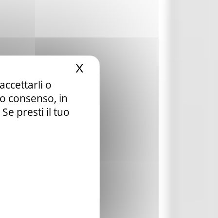
X
Nascondi il banner dei c
accettarli o
tuo consenso, in
e presti il tuo