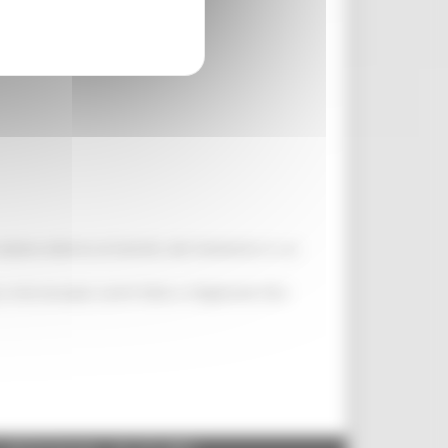
uotano attorno al tartufo, dal momento in cui
 a microscopio com'è fatto e sfogliando libri