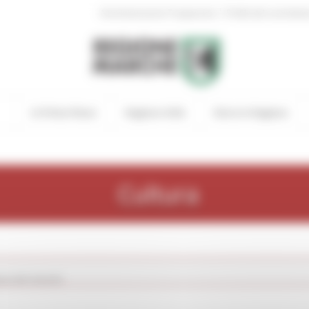
|
Amministrazione Trasparente
Profilo del committen
In Primo Piano
Regione Utile
Entra in Regione
Cultura
o del tartufo