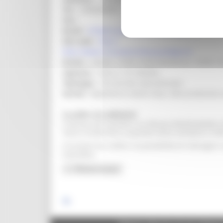
Tel. :
3349204001
Fax :
Email :
info@museotartufoacqualagna.it
Sito web :
http://
http://www.museotartufoacqualagna.it
Orario :
sabato: 15:00-19:00 domenica: 10:00-13:
Ingresso :
Intero: 5 €; Ridotto
Tipologia :
Territoriale Specializzato
Servizi :
Biglietteria, Book-shop, Sale proiezione
La sede e le collezioni
Il Museo del Tartufo è un Museo Multimediale che
viene trovato fino a quando viene venduto e infi
Il fruitore ha, inoltre, la possibilità di interag
interattivi.