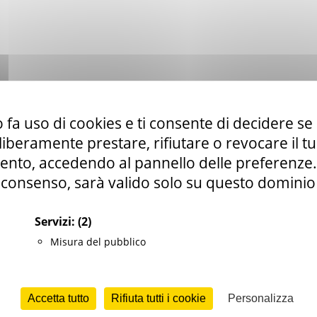
Museo del tartufo, interno
 fa uso di cookies e ti consente di decidere se 
i liberamente prestare, rifiutare o revocare il 
nto, accedendo al pannello delle preferenze. S
consenso, sarà valido solo su questo dominio
Servizi:
(2)
Misura del pubblico
Accetta tutto
Rifiuta tutti i cookie
Personalizza