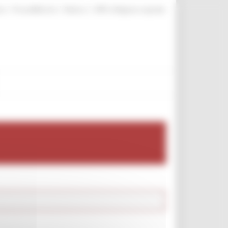
|
|
|
te
ProcediMarche
Rubrica
URP: la Regione risponde