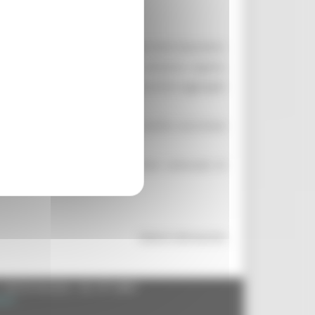
i Corinaldo (Ancona) compiuto da Carlo Giacomini,
nsiderazione documenti relativi all’antico regime,
 1081 e, nell’ultima sezione, gli archivi aggregati
l corso del riordino, tracciando anche una breve
ssimo per la ricerca nell’archivio comunale di
Roberto Bernacchia
- 60125 Ancona - tel. 071.8061
.it