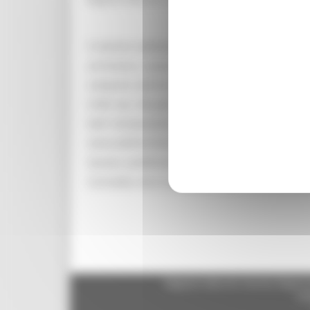
Il volume costituisce l’esito finale di un pazie
archivista e autore di varie pubblicazioni di sto
compresi cioè fra il 1348 e il 1809, a cui vanno a
(1581-sec. XX), per un totale di 2.222 unità archi
Nell’ Introduzione, il curatore fornisce le coo
storia dell’Archivio e del Comune di Corinaldo i
Questa pubblicazione, ricca di schede, dati, 
Corinaldo, ma si contraddistingue come modello 
Regione Marche Giunta Regional
cas