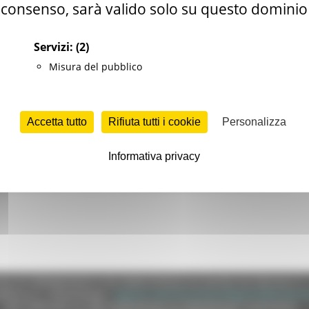
consenso, sarà valido solo su questo dominio
nte lavoro di censimento e riordino dell’Archivio Storico Comunale d
Servizi:
(2)
ria sociale. L’inventario, articolato in sette sezioni, prende in co
Misura del pubblico
ggiunti alcuni atti in copia risalenti ad un periodo anteriore fino al
vistiche.
Accetta tutto
Rifiuta tutti i cookie
Personalizza
rdinate metodologiche del lavoro compiuto ed i criteri adottati ne
n epoca di antico regime.
Informativa privacy
segnalazioni e tavole, non solo rappresenta uno strumento utili
editoriale per il rigore metodologico e l'analisi documentaria.
e (CF 80008630420 P.IVA 00481070423) via Gentile da Fabriano, 9 
ella p.e.c. istituzionale :
regione.marche.protocollogiunta@emarche
Sito realizzato su CMS DotNetNuke by DotNetNuke Corporation