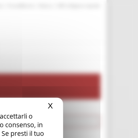
|
|
|
te
ProcediMarche
Rubrica
URP: la Regione risponde
X
Nascondi il banner dei c
accettarli o
tuo consenso, in
e presti il tuo