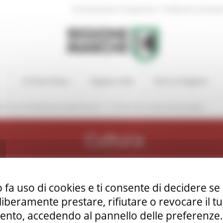
|
Amministrazione Trasparente
Profilo del committen
In Primo Piano
Regione Utile
Entra in Regione
/
nti Storiche Biblioteche delle Marche
Archivio del comune di Corinaldo
Cultura
 fa uso di cookies e ti consente di decidere se 
i liberamente prestare, rifiutare o revocare il 
me e aggregati. Inventario
nto, accedendo al pannello delle preferenze. S