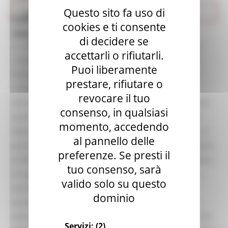
Questo sito fa uso di
Cultura
Cultura e tradizioni popolari
cookies e ti consente
marchigiane
di decidere se
La collana promossa dalla Regione Marche, Centro Beni
accettarli o rifiutarli.
Culturali e finalizzata allo studio, alla riscoperta ed alla
Puoi liberamente
valorizzazione di un patrimonio di insostituibile valore,
prestare, rifiutare o
come quello della cultura e delle tradizioni popolari,
revocare il tuo
intende dare spazio a ricerche che possano restituire alle
consenso, in qualsiasi
testimonianze ancora esistenti i connotati di un’epoca e
momento, accedendo
dignità scientifica ad un settore ancora poco indagato. Un
al pannello delle
passato recente, ma al tempo stesso antico, che ha segnato
preferenze. Se presti il
profondamente l’identità della nostra comunità regionale e
tuo consenso, sarà
che grazie al contributo di giovani studiosi e di esperti,
valido solo su questo
torna ad essere un valido strumento di conoscenza e
dominio
spunto di riflessione per meglio comprendere le radici
della nostra cultura. Un viaggio nella memoria storica che,
Servizi:
(2)