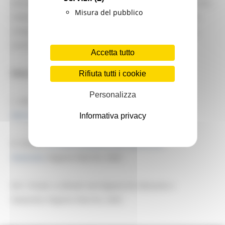
attraverso l’osservazione attenta dei vari fenomeni e la loro
Misura del pubblico
rilettura critica, contribuisce ad offrire la dimensione di
un’epoca le cui tracce restano, in alcuni contesti sociali,
ancora vive e vitali.
Accetta tutto
Elenco volumi della Collana:
Rifiuta tutti i cookie
Personalizza
L. Gherardi,
Mondo agricolo e festività religiose nelle
Marche
,
Regione Marche, 2001
Informativa privacy
R. Orsetti,
La civiltà contadina nelle Marche del
Novecento
,
Regione Marche, 2002
M.F. Chiodi,
Le filande marchigiane fra Ottocento e
Novecento,
Regione Marche, 2003