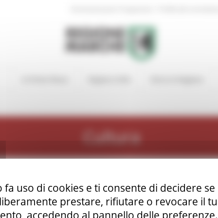
|
Amministrazione Trasparente
Profilo del committen
In Primo Piano
Regione Utile
Entra in Regione
Cultura
 fa uso di cookies e ti consente di decidere se 
i liberamente prestare, rifiutare o revocare il 
nto, accedendo al pannello delle preferenze. S