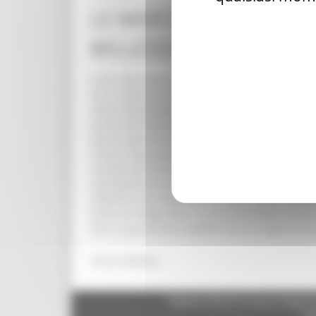
LE MARCHE AL SALONE D
BELLEZZA”
Il più noto storico e critico dell'arte ha racconta
che vi sono nati o che ne sono stati affascinati. 
stand istituzionale della Regione. “Le Marche s
quello che nelle Marche trova luogo di risonan
questi valori di infinita bellezza che racchiud
invaso l'area espositiva istituzionale. L'Infinito 
rispetto alla nostra che ben prima dei 200 si in
soprattutto di artisti non marchigiani nelle Marc
stabilisce una relazione fra il loro mondi di pro
anche un luogo dove c'è una formidabile bellezz
non ci sia una vera capitale, ma un luogo unico d
Torna indietro
Regione Marche Giunta Regional
cas