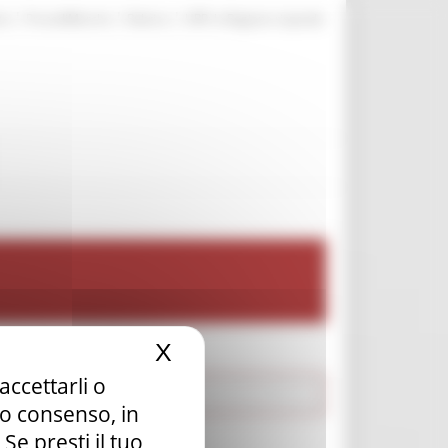
|
|
|
te
ProcediMarche
Rubrica
URP: la Regione risponde
X
Nascondi il banner dei c
accettarli o
tuo consenso, in
e presti il tuo