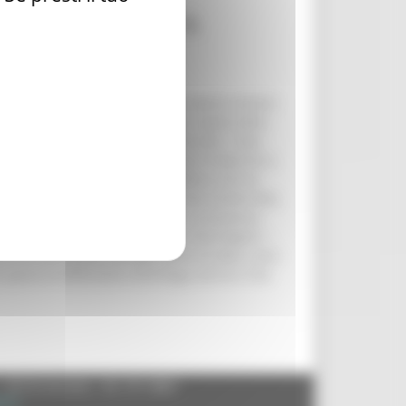
OGO DI INFINITA
 le scuole pittoriche, i grandi talenti artistici
nicis guidato da Vittorio Sgarbi, ospite dello
egione e diventano valore universale. Tutto
 un momento di grande fervore per le Marche e
o Sgarbi davanti a un folto pubblico che ha
gi celebriamo con i 200 anni di vita ininterrotta,
intuizione poetica del Leopardi. La presenza
i artisti di tutti i tempi e sono marchigiani –
e arrivano pittori da ogni parte di Italia, sono
specie di diffusione centrifuga che fa sì che
- 60125 Ancona - tel. 071.8061
.it