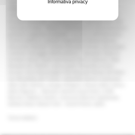
Informativa privacy
regionale dell’Associazione Musei Ecclesiastici Italiani;
Roberto Perna, Rappresentante UPI Marche
nell’Organismo regionale di accreditamento al Sistema
Museale Nazionale. La seconda parte della giornata sarà
dedicata al tema : “Musei e Patrimonio fra valorizzazione e
gestione: esigenze e proposte ” su cui si confronteranno
Gianluca Bellucci, Società Cooperativa Sistema Museo;
Alessandro Blasetti, Sistema Museale Unicam; Alessandro
Carlorosi, Paesaggio dell’Eccellenza – Recanati; Paola Di
Girolami, Musei Sistini del Piceno; Enrico Giannini, Rete
Museale dei Sibillini; Laura Lanari, Pinacoteca Civica –
Ancona; Anna Marinangeli, Polo Museale Museo del Mare -
San Benedetto del Tronto;- Antonella Nonnis, Ecomuseo
della Valle dell’Aso; Giorgio Pellegrini, Museo della Carta e
della Filigrana – Fabriano; Romina Quarchioni, ICOM
Marche; Gilberto Santini, Consorzio Marche Spettacolo;
Andrea Viozzi, Musei Civici - Ascoli Piceno. (ad’e)
Torna indietro