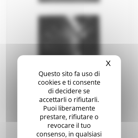
Biblioteche
Spettacolo
Eventi nelle zone del sisma 2017
Eventi nelle zone del sisma 2018
Eventi nelle zone del sisma 2019
X
Nascond
Statistiche cultura
Questo sito fa uso di
Storia e memoria
cookies e ti consente
di decidere se
Marche Marinare
accettarli o rifiutarli.
Le Marche in guerra
Puoi liberamente
prestare, rifiutare o
revocare il tuo
consenso, in qualsiasi