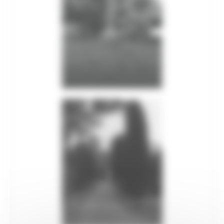
Patrimonio culturale
GTC - Teatri Storici Marche
Teatri
PNRR
M1 C3 Investimento 2.2
Progetti speciali
Celebrazioni Raffaello 1520 2020
CulturaSmart
Sistema Bibliotecario Marche
BiblioMarche
Beni librari e documentali
Collectio Thesauri