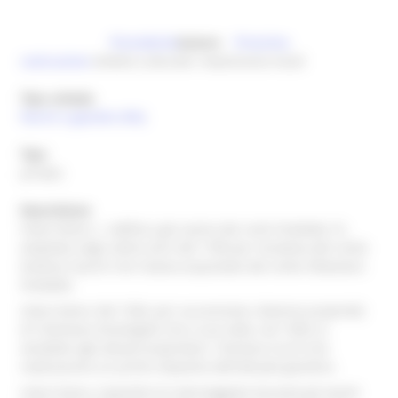
Precedente
Autore
Prossima
costruzione
Ambito culturale: maestranze locali
Tipo scheda
Parchi e giardini (PG)
Tipo
privato
Descrizione
intero bene, L`edificio, già casino dei conti Ondedei, fu
ampliato negli ultimi anni del 1700 per iniziativa del conte
Andrea Ciacchi che l'aveva acquistato dal conte Ottaviano
Ondedei.
intero bene, Nel 1926, per successione, divenne proprietà
di Tommaso Stramigioli che a sua volta, nel 1930, lo
vendette agli attuali proprietari i Vismara Currò che
realizzarono un primo impianto dell'attuale giardino.
intero bene, Il giardino fu danneggiato durante gli eventi