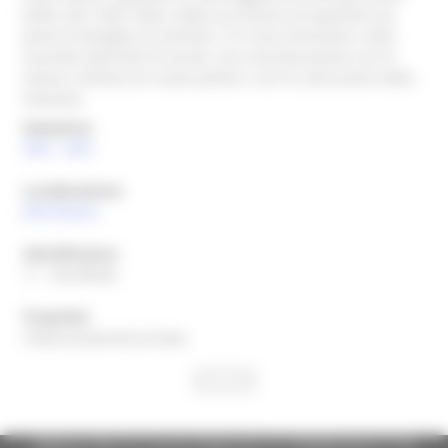
bellici del 1943-1944 e dalla successiva occupazione da
parte di famiglie di sinistrati. Si è resa necessaria, nella
seconda metà del XX secolo, una ristrutturazione con la
messa a dimora di nuove piante e con la costruzione della
limonaia.
Datazione
XVIII
-
XVIII
Localizzazione
(PU)
Pesaro
Identificatore
11 - 00109638
Proprietà
CDGG=proprietà privata;
Regione Marche Giunta Regionale (CF 80008630420 P.IVA