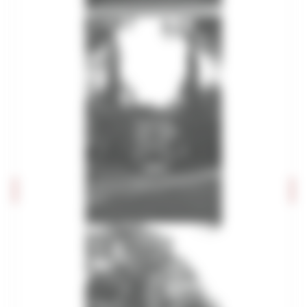
Editoria e pubblicazioni
Imprese culturali e creative
Elenco progetti
Mappatura progetti
Distretto Culturale Evoluto
Istituzioni e Associazioni Culturali
Leggi Piani e Programmi
Musei e percorsi culturali
Didattica museale
Grand Tour Musei
Grand Tour Musei 2026
Grand Tour Cultura