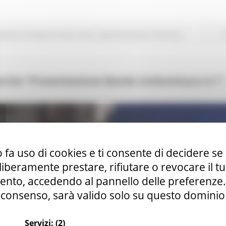
icoltura Sviluppo Rurale e Pesca
Opportunità per il territorio
che “Presentazione Bando Sottomisura 4.1” -
 fa uso di cookies e ti consente di decidere se 
i liberamente prestare, rifiutare o revocare il 
nto, accedendo al pannello delle preferenze. S
consenso, sarà valido solo su questo dominio
Servizi:
(2)