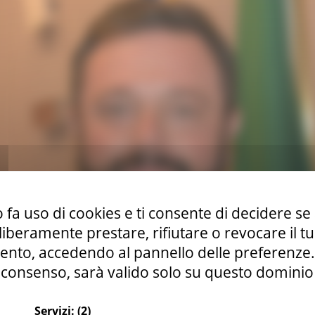
 fa uso di cookies e ti consente di decidere se 
i liberamente prestare, rifiutare o revocare il 
nto, accedendo al pannello delle preferenze. S
consenso, sarà valido solo su questo dominio
Servizi:
(2)