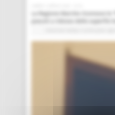
LUNEDÌ 4 APRILE 2022 16:02
La Regione Marche riconosce le “Pr
pascoli a ridosso delle superfici
Comunicati stampa
In primo piano
Agri