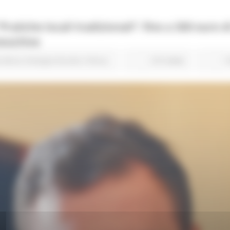
atiche locali tradizionali”: fino a 300 euro d
 boschive
coltura Sviluppo Rurale e Pesca
215 views
T