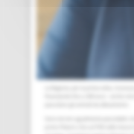
La Regione, per la prima volta, riconosce
finanziando fino a 300 euro - anche ret
pascolano gli animali da allevamento.
Sono terreni ugualmente pascolabili, che
primo Pilastro che sul PSR nelle misure