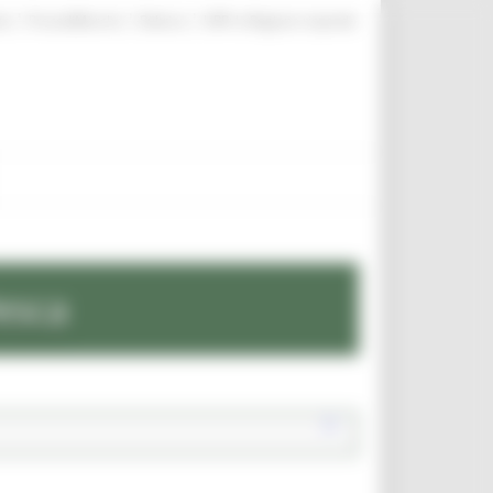
|
|
|
te
ProcediMarche
Rubrica
URP: la Regione risponde
esca