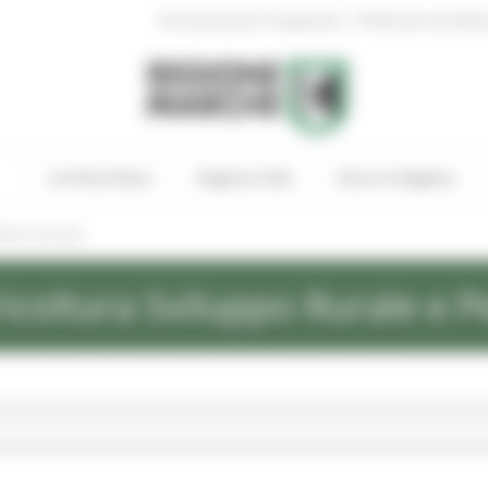
|
Amministrazione Trasparente
Profilo del committen
In Primo Piano
Regione Utile
Entra in Regione
ews ed eventi
icoltura Sviluppo Rurale e P