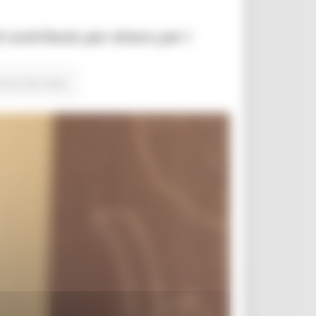
i contributo per ettaro per i
orna alle news