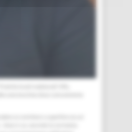
atiche locali tradizionali” (Plt),
 delle aree boschive dove comunemente
ere ai contributi a superficie sia sul
. Aree in cui, secondo la normativa