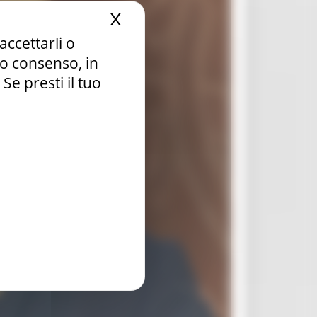
X
Nascondi il banner dei c
accettarli o
tuo consenso, in
e presti il tuo