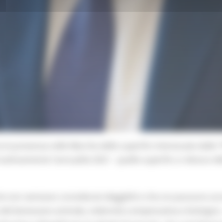
 la presenza nelle Marche delle superfici interessate dalle “Pr
roattivamente l'annualità 2021 - quelle superfici a ridosso
 non venivano considerati eleggibili e che ora possono acced
 del benessere animale, indennità compensativa e biologico