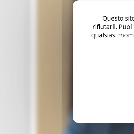
Questo sito
rifiutarli. Puo
qualsiasi mome