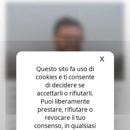
X
Nascond
Questo sito fa uso di
cookies e ti consente
di decidere se
Le Marche parteciperanno ad “Alimentaria 2022”, la
accettarli o rifiutarli.
manifestazione internazionale di riferimento per i
Puoi liberamente
professionisti dell’industria alimentare e del food
prestare, rifiutare o
service. In programma a Barcellona dal 4 al 7
revocare il tuo
aprile, le Marche saranno rappresentate da sette
consenso, in qualsiasi
aziende: Marini Tartufi, Pergola Tartufi, Filotea,