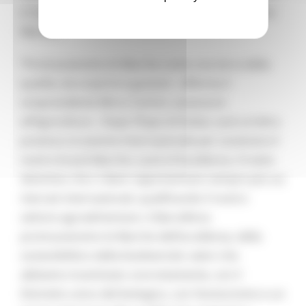
e il presidente dell’Azienda speciale LINFA Simone
Mariani.
“Promuoveremo le Marche come una terra della
qualità, da scoprire e gustare - afferma il
vicepresidente Mirco Carloni, assessore
all’Agricoltura – Dopo l’Expo di Dubai, sarà un’altra
preziosa occasione internazionale per sostenere il
nostro brand Marche: Land of Excellence, il tratto
distintivo che ci deve rappresentare sempre più sui
mercati internazionali, qualificando il nostro
settore agroalimentare. A Barcellona
promuoveremo le Marche dell’eccellenza, della
sostenibilità e della biodiversità: valori che
abbiamo incentivato concretamente, con il
Distretto unico del biologico, con l’enoturismo e un