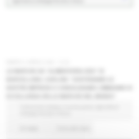
Agricoltura Sviluppo Rurale e Pesca
SABATO 2 APRILE 2022 12:46
LE MARCHE AD “ALIMENTARIA 2022” DI
BARCELLONA. CARLONI: “SOSTENIAMO LE
NOSTRE IMPRESE E CONSOLIDIAMO L’IMMAGINE DI
ECCELLENZA DELLE MARCHE NEL MONDO”
Comunicati stampa
In primo piano
Agricoltura
Sviluppo Rurale e Pesca
87 views
Torna alle news