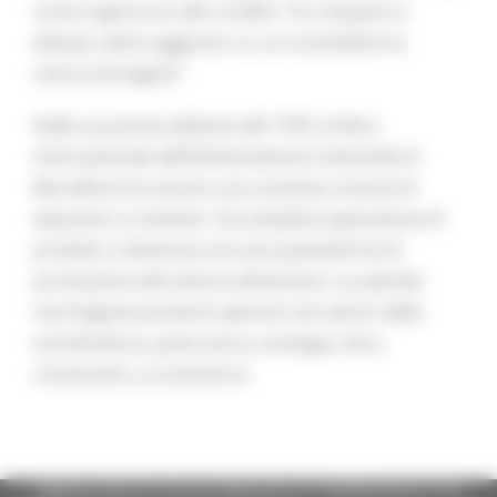
nuovo approccio alla ruralità. Tre comparti a
elevato valore aggiunto su cui consolidare la
nostra immagine”.
Dalla sua prima edizione del 1976, la fiera
internazionale dell’alimentazione e bevande di
Barcellona ha vissuto una costante crescita di
espositori e visitatori. Da semplice esposizione di
prodotti, è divenuta una vera piattaforma di
promozione del settore alimentare. Le aziende
marchigiane presenti operano nei settori della
tartuficoltura, pasta secca, enologia, ittico
conserviero, e-commerce.
Regione Marche Giunta Regionale (CF 80008630420 P.IVA