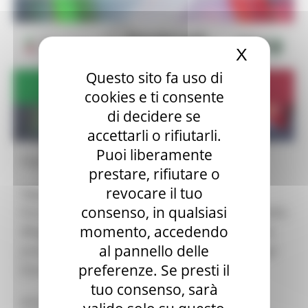
X
Nascond
Questo sito fa uso di
cookies e ti consente
di decidere se
accettarli o rifiutarli.
Puoi liberamente
Expo Dubai 2020 - 21/02/2022 ore 08:00
prestare, rifiutare o
revocare il tuo
Segui la Diretta Facebook 👇
consenso, in qualsiasi
Forum “Bellezza e Sostenibilità” Presentazione della
momento, accedendo
#RegioneMarche e del programma regionale alla
al pannello delle
presenza delle autorità regionali, nazionali e degli
preferenze. Se presti il
Emirati Arabi Uniti
tuo consenso, sarà
diretta su Facebook