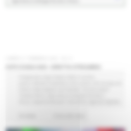
Agricoltura Sviluppo Rurale e Pesca
LUNEDÌ 21 FEBBRAIO 2022 08:12
EXPO DUBAI 2020 - DIRETTA STREAMING
Artigianato
Expo Dubai 2020
In primo
piano
Attività Produttive
Enti Locali e PA
Europa ed
Estero
Marchigiani nel mondo
Turismo Sport
Tempo libero
Agricoltura Sviluppo Rurale e
Pesca
Opportunità per il territorio
Agenda digitale
65 views
Torna alle news