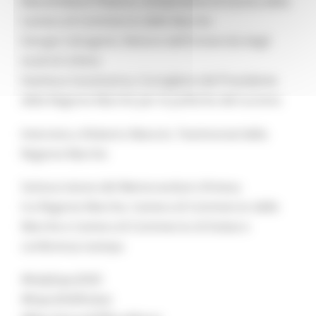
Massimiliano Polacco, componente di Giunta della
Camera di Commercio delle Marche
Giorgio Calcagnini, Rettore dell’Università degli
studi di Urbino
Gianluca Caramanna, Consigliere del Presidente
della Regione Marche per le politiche del turismo
Intervista a Roberto Mancini, Testimonial della
Regione Marche
Sottoscrizione del Memorandum d’intesa
tra Regione Marche, Camera di Commercio delle
Marche e Camera di Commercio di Dubai e
conferenza stampa
#ItalyExpo2020
#Expo2020Dubai