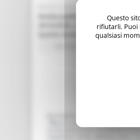
MARTEDÌ 18 MAGGIO 2021 13:56
Avviso pubblico per la presentaz
Questo sito
2014/2020, misura 5.68 lettera g
rifiutarli. Puo
Quinto Avviso
qualsiasi mome
Agricoltura Sviluppo Rurale e Pesca
Oppo
Con D.D.P.F. n.42 del 17/05/2021 è sta
“Misure connesse alla commercializzazi
o transnazionali per sensibilizzare il pu
I beneficiari diretti dell’aiuto sono i