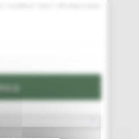
|
|
|
te
ProcediMarche
Rubrica
URP: la Regione risponde
esca