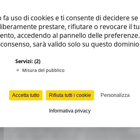
ione delle domande di contributo – Reg. (UE)
 fa uso di cookies e ti consente di decidere se 
): – “Misure connesse alla commercializzazion
i liberamente prestare, rifiutare o revocare il 
nto, accedendo al pannello delle preferenze. S
consenso, sarà valido solo su questo dominio
rtunità per il territorio
6 views
Torna alle
Servizi:
(2)
Misura del pubblico
Accetta tutto
Rifiuta tutti i cookie
Personalizza
Informativa privacy
to approvato l’Avviso Pubblico, finanziato con fondi FEAMP
one” e dedicato alla
realizzazione di campagne di comunica
bblico sui prodotti della pesca e dell’acquacoltura locali.
 Comuni della Regione Marche per l’attuazione di iniziativ