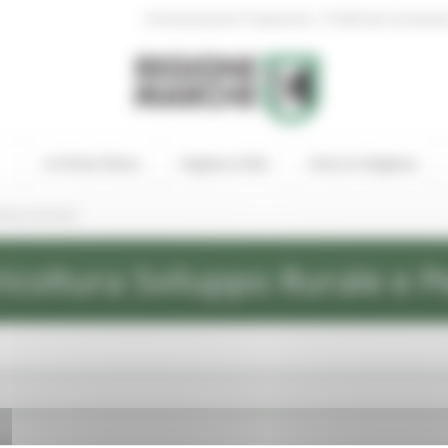
|
Amministrazione Trasparente
Profilo del committen
In Primo Piano
Regione Utile
Entra in Regione
ews ed eventi
icoltura Sviluppo Rurale e P