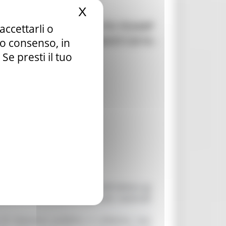
X
Nascondi il banner dei c
 n. 508/2014, art 68 - PO FEAMP
accettarli o
e” – DGR n. 782 del 18/07/2016 -
tuo consenso, in
e presti il tuo
 news
, concernente la Misura 5.68 lettera g)
zione e promozione regionali, nazionali
e di interesse pubblico e collettivo non