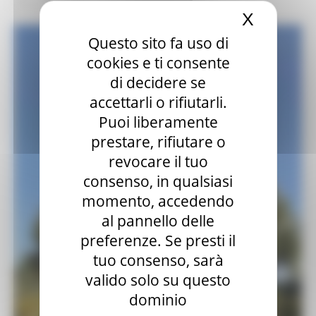
X
Nascond
Questo sito fa uso di
cookies e ti consente
di decidere se
accettarli o rifiutarli.
Puoi liberamente
prestare, rifiutare o
revocare il tuo
consenso, in qualsiasi
momento, accedendo
al pannello delle
preferenze. Se presti il
tuo consenso, sarà
valido solo su questo
dominio