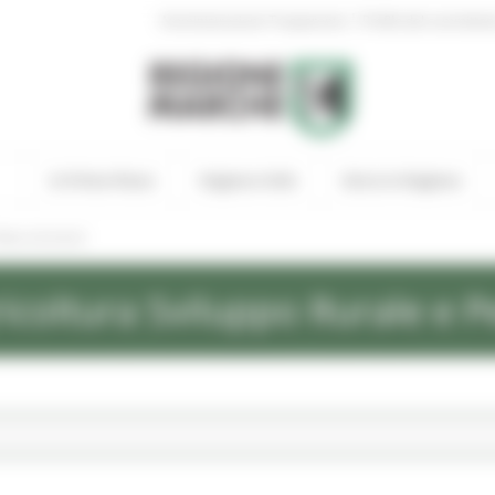
|
Amministrazione Trasparente
Profilo del committen
In Primo Piano
Regione Utile
Entra in Regione
ews ed eventi
icoltura Sviluppo Rurale e P