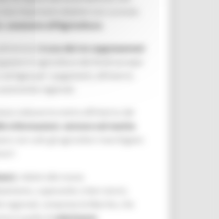
o due importanti obiettivi non scontati,
, assessore all’Agricoltura
.
alimentari)
è una dei tre rappresentati
ogazioni in agricoltura dei fondi europei
o ad Agea per i pagamenti, all’interno
 autonomie regionali.
uto indicare la nostra all’interno del
lle informazioni
,
entrare nel merito
ano non solo gli agricoltori marchigiani.
ono”.
asr)
, relativi alla nuova
iamento, superando criteri storici,
ltà regionali, comprese le Marche, che
nte è quella di
valorizzare