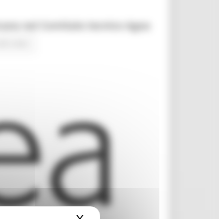
trano nel Comitato tecnico Agea
alle news