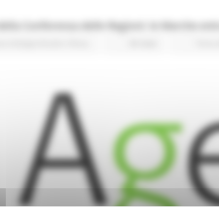
della Conferenza delle Regioni: le Marche en
ura Sviluppo Rurale e Pesca
80 views
Torna 