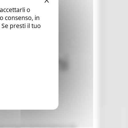
X
Nascondi il banner dei c
accettarli o
tuo consenso, in
e presti il tuo
ri di riparto dei fondi destinati allo