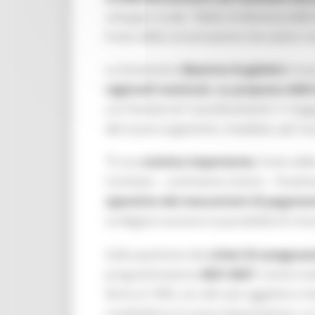
sviluppo rurale. “Nella Conferenza delle
frutto della concertazione che siamo rius
La funzionaria
Beatrice Guglielmi
(resp
regionali nominati, su proposta delle
con funzioni di “coordinamento” e “pagat
del nuovo organismo, insediato, per la 
“È una
nomina importante
, frutto del
Comitato – commenta Carloni – Finalm
operativo dei meccanismi di pagame
Le Regioni avranno la possibilità di rim
Sulla questione dei
criteri di assegnaz
programmazione
2021-2027
, Carloni e
fermi al 1999, con altri più oggettivi e
condividono la nuova impostazione. La r