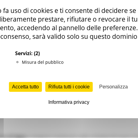
 fa uso di cookies e ti consente di decidere se 
i liberamente prestare, rifiutare o revocare il 
nto, accedendo al pannello delle preferenze. S
consenso, sarà valido solo su questo dominio
Servizi:
(2)
Misura del pubblico
Accetta tutto
Rifiuta tutti i cookie
Personalizza
Informativa privacy
ico di Agea
e vengono sostenute nella richiesta di nuovi crite