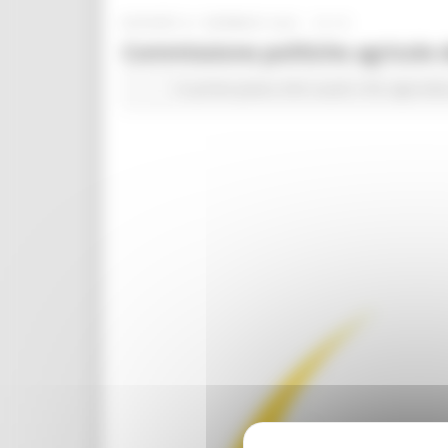
GIOVEDÌ 21 GENNAIO 2021 15:15
Commissione politiche agricole 
In primo piano
Enti Locali e PA
Agricolt