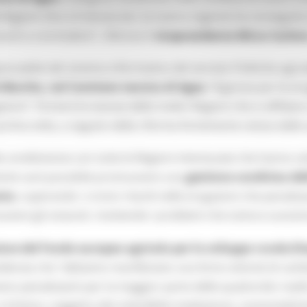
 Regioni che si è tenuta ieri, la nostra regione ha conseguit
citi a concludere”, riferisce il
vicepresidente Mirco Carloni
onsabile del sistema informativo del servizio Politiche agro
 Marche, nel Comitato tecnico di Agea
: l’Agenzia per le er
ore”. Porterà le istanze delle tredici Regioni che si affidan
prima volta, a seguito della riforma fortemente voluta dalle
la condivisione con tutte le Regioni interessate che hanno vol
ente sarà possibile promuovere una
gestione condivisa de
nto
, superando i cronici ritardi nelle erogazioni che penalizz
uovere gli ostacoli, risolvendo i problemi che tuttora sussist
ione del Fondo europeo agricolo per lo sviluppo rurale (Fe
videnzia che “abbiamo manifestato una forte volontà di camb
 meno penalizzanti per la maggior parte delle quattordici rea
ichiesta, soggetta alla ineludibile mediazione, sostanzialme