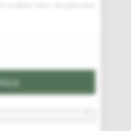
|
|
|
te
ProcediMarche
Rubrica
URP: la Regione risponde
esca