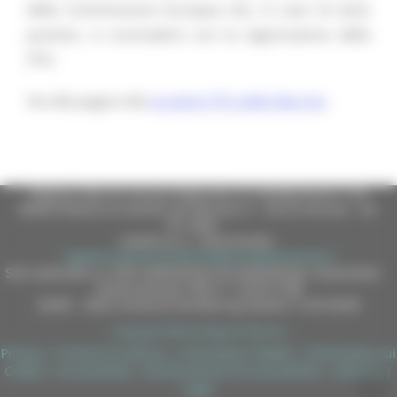
della Commissione Europea che, in caso di esito
positivo, si concluderà con la registrazione della
STG.
Vai alla pagina dei
prodotti STG delle Marche
.
Regione Marche Giunta Regionale (CF 80008630420 P.IVA
00481070423) via Gentile da Fabriano, 9 - 60125 Ancona - tel.
071.8061
casella p.e.c. istituzionale :
regione.marche.protocollogiunta@emarche.it
Sito realizzato su CMS DotNetNuke by DotNetNuke Corporation
Autorizzazione SIAE n° 1225/I/1298
DUNS - Data Universal Numbering System: 514216030
Copyright 2026 by Regione Marche
Privacy
|
Termini Di Utilizzo
|
Informativa TEAMS
|
Informativa sui
Cookie
|
Accessibilità
|
Dichiarazione di Accessibilità
|
Sitemap
|
Login