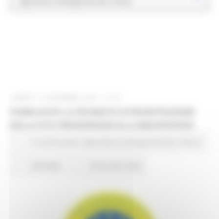
Agricoltura Sviluppo Rurale e Pesca
LUNEDÌ 14 DICEMBRE 2020 10:45
PUBBLICATA LA RICHIESTA DI REGISTRAZIONE
DELLA STG VINCISGRASSI ALLA MACERATESE
In primo piano
Agricoltura Sviluppo Rurale e Pesca
58 views
Torna alle news