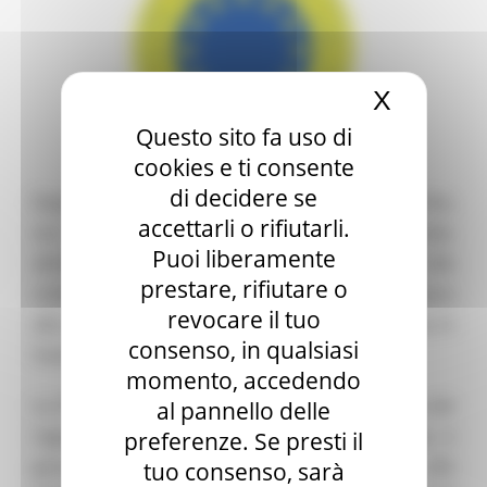
X
Nascond
Questo sito fa uso di
cookies e ti consente
di decidere se
Dopo il parere favorevole della Regione Marche,
accettarli o rifiutarli.
ora anche il Ministero delle Politiche agricole,
Puoi liberamente
alimentari e forestali ha dato il via libera alla
prestare, rifiutare o
richiesta di registrazione della STG “Vincisgrassi
revocare il tuo
alla maceratese” che è pertanto stata pubblicata in
consenso, in qualsiasi
Gazzetta Ufficiale lo scorso 4 dicembre.
momento, accedendo
La STG (Specialità Tradizionale Garantita) è uno dei
al pannello delle
regimi di qualità istituiti dall’Unione Europea e
preferenze. Se presti il
garantisce che il nome “Vincisgrassi alla
tuo consenso, sarà