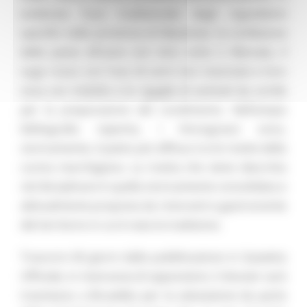
evidenzia l’uso tradizionale degli ingredienti
specifici nella provincia di Macerata: la confezione
della pasta all’uovo con vino cotto o Marsala, il
sugo rosso con l’uso di carni non macinate e loro
ossa con midollo e le rigaglie di animali da cortile
per la preparazione del condimento. Nell’ampia
bibliografia reperita, i Vincisgrassi sono,
storicamente, il piatto più diffuso tra le ricette della
cucina marchigiana. La ricetta che viene descritta
nel disciplinare è quella storicamente consolidata e
abitualmente proposta da ristoranti e gastronomie
del territorio in cui è nata la tradizione.
Trascorsi 60 giorni dalla pubblicazione in Gazzetta
Ufficiale, in mancanza di opposizioni, il dossier sarà
trasmesso a Bruxelles per la valutazione da parte