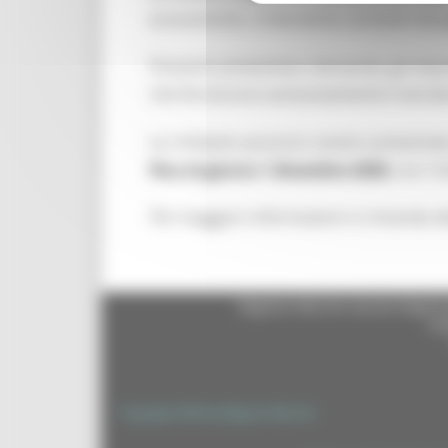
economiche. L’intervento consiste nel 
Possono presentare domanda gli Imprendi
che forniscono esclusivamente il servizi
Le richieste possono essere presentat
fino al giorno 1 dicembre 2020
, ore 13
Per maggiori informazioni si rimanda al
Regione Marche Giunta Regional
cas
Copyright 2026 by Regione Marche