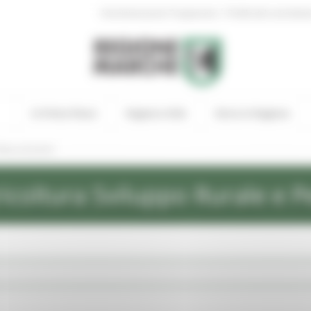
|
Amministrazione Trasparente
Profilo del committen
In Primo Piano
Regione Utile
Entra in Regione
ews ed eventi
icoltura Sviluppo Rurale e P