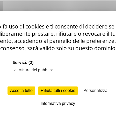
tegno alle aziende agricole agrituristiche, al
lla crisi di COVID–19
 fa uso di cookies e ti consente di decidere se 
0
Agricoltura Sviluppo Rurale e Pesca
Opportunità per il territorio
i liberamente prestare, rifiutare o revocare il 
nto, accedendo al pannello delle preferenze. S
consenso, sarà valido solo su questo dominio
Servizi:
(2)
Misura del pubblico
Politiche Agroalimentari n. 591 del 06/11/2020 è stato app
Accetta tutto
Rifiuta tutti i cookie
Personalizza
icole agrituristiche, alle fattorie didattiche e all’agricoltu
Informativa privacy
ità delle aziende particolarmente colpite dalla crisi per ga