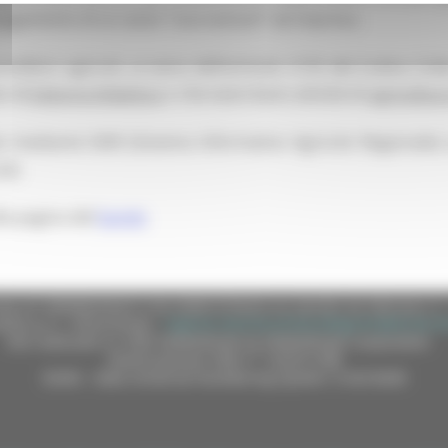
pagamento di un aiuto “una tantum” ad impresa.
tori agricoli, ai sensi dell’articolo 2135 del Codice Civil
o di
Fattoria Didattica
o che esercitano attività di
agricoltur
e mediante SIAR (Sistema Informativo Agricolo Regionale)
.00.
la pagina del
bando
e (CF 80008630420 P.IVA 00481070423) via Gentile da Fabriano, 9 
ella p.e.c. istituzionale :
regione.marche.protocollogiunta@emarche
Sito realizzato su CMS DotNetNuke by DotNetNuke Corporation
Autorizzazione SIAE n° 1225/I/1298
DUNS - Data Universal Numbering System: 514216030