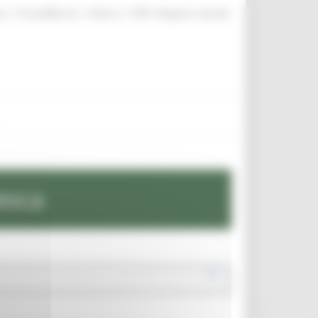
|
|
|
te
ProcediMarche
Rubrica
URP: la Regione risponde
esca