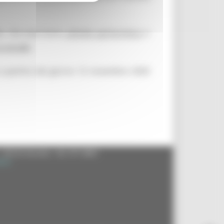
e, che esercitano
attività agrituristica
o
a sociale
.
 a partire dal giorno 12 novembre 2020
- 60125 Ancona - tel. 071.8061
.it