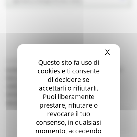
Agricoltura Sviluppo Rurale e Pesca
X
Nascond
Questo sito fa uso di
GIOVEDÌ 10 SETTEMBRE 2020 09:32
BANDO SOTTOMISURA 7.4 OP. A “INVESTIMENTI
cookies e ti consente
NELLA CREAZIONE, MIGLIORAMENTO O
di decidere se
AMPLIAMENTO DI SERVIZI LOCALI DI BASE E
accettarli o rifiutarli.
INFRASTRUTTURE - AREA INTERNA ALTO
Puoi liberamente
MACERATESE”
prestare, rifiutare o
revocare il tuo
In primo piano
PSR news
PSR 2014-
2020
Agricoltura Sviluppo Rurale e
consenso, in qualsiasi
Pesca
Opportunità per il territorio
momento, accedendo