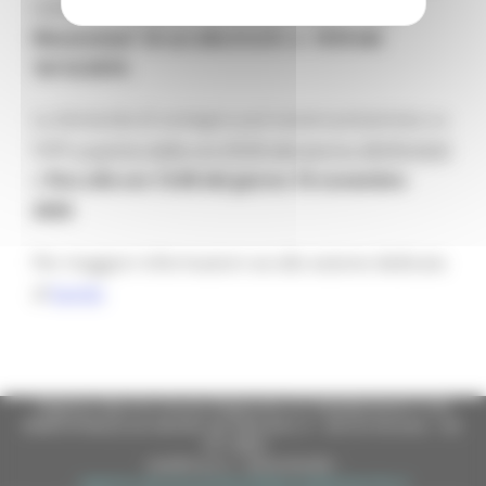
comunità,
ricadenti nell’area interna “Alto
Maceratese” di cui alla D.G.R. n. 1618 del
16/12/2019.
La domanda di sostegno può essere presentata su
SIAR
a partire dalle ore 09:00 del giorno 28/09/2020
e
fino alle ore 13:00 del giorno 16 novembre
2020
.
Per maggiori informazioni vai alla sezione dedicata
al
bando
Regione Marche Giunta Regionale (CF 80008630420 P.IVA
00481070423) via Gentile da Fabriano, 9 - 60125 Ancona - tel.
071.8061
casella p.e.c. istituzionale :
regione.marche.protocollogiunta@emarche.it