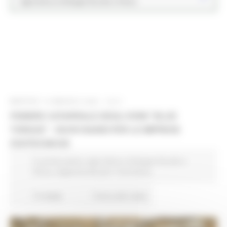
Agricoltura Sviluppo Rurale e Pesca
MARTEDÌ 19 MAGGIO 2026 16:01
FEBBRE CATARRALE DEGLI OVINI "BLUE
TONGUE" - NUOVI BANDI PER LE IMPRESE
ZOOTECNICHE
In primo piano
Agricoltura Sviluppo Rurale e
Pesca
Opportunità per il territorio
15 views
Torna alle news