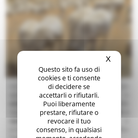
X
Nascond
Questo sito fa uso di
cookies e ti consente
di decidere se
Con
DDD n. 290/ASR del 13 maggio 2026
è stato
accettarli o rifiutarli.
approvato il terzo bando regionale per la
Puoi liberamente
concessione di contributi
a sostegno delle
prestare, rifiutare o
imprese zootecniche
per l’acquisto di vaccini e
revocare il tuo
repellenti per gli insetti vettori
per la
consenso, in qualsiasi
prevenzione dalla Febbre Catarrale degli ovini (Blue