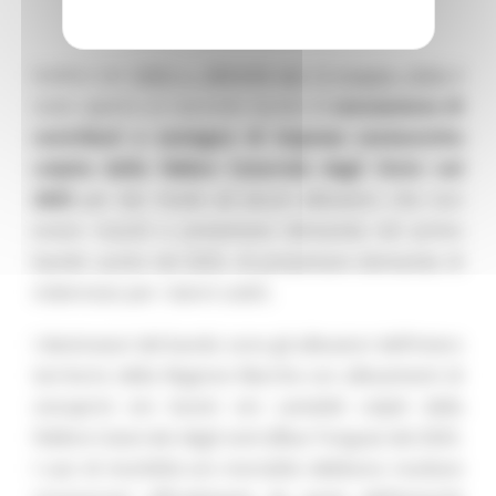
Inoltre con
DDD n. 289/ASR del 13 maggio 2026
è
stato aperto un secondo bando di
concessione di
contributi a sostegno di imprese zootecniche
colpite dalla febbre Catarrale degli Ovini nel
2025
per dar modo ad alcuni allevatori, che non
erano riusciti a presentare domanda nel primo
bando uscito nel 2025, di presentare domanda di
indennizzo per i danni subiti.
I destinatari del bando sono gli allevatori dell’intero
territorio della Regione Marche con allevamenti di
ovicaprini e/o bovini e/o camelidi colpiti dalla
Febbre Catarrale degli ovini (Blue Tongue) dal 2025.
I casi di morbilità e/o mortalità debbono risultare