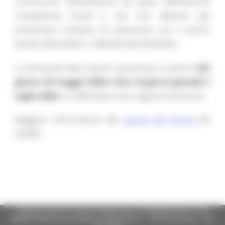
riconosciuti ufficialmente da parte dell’Autorità
Competente locale e che non abbiano già
presentato richiesta di indennizzo con il primo
bando 2025 (DDD n. 580/ASR del 8/9/2025).
La domanda deve essere presentata a partire
dal
giorno 25 maggio 2026 e fino al giorno giovedì 2
luglio 2026
, su SIAR (http://siar.regione.marche.it)
Maggiori informazioni alla
pagina del bando
(ID
26358)
Regione Marche Giunta Regionale (CF 80008630420 P.IVA
00481070423) via Gentile da Fabriano, 9 - 60125 Ancona - tel.