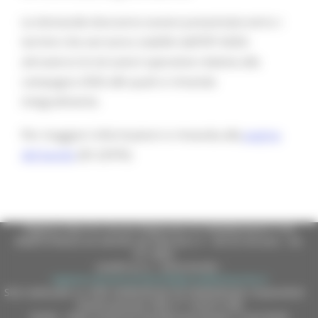
Le domande dovranno essere presentate entro i
termini che verranno stabiliti dall’OP AGEA
attraverso le istruzioni operative relative alla
campagna 2026 alle quali si rimanda
integralmente.
Per maggiori informazioni si rimanda alla
pagina
del bando
(ID 22976)
Regione Marche Giunta Regionale (CF 80008630420 P.IVA
00481070423) via Gentile da Fabriano, 9 - 60125 Ancona - tel.
071.8061
casella p.e.c. istituzionale :
regione.marche.protocollogiunta@emarche.it
Sito realizzato su CMS DotNetNuke by DotNetNuke Corporation
Autorizzazione SIAE n° 1225/I/1298
DUNS - Data Universal Numbering System: 514216030