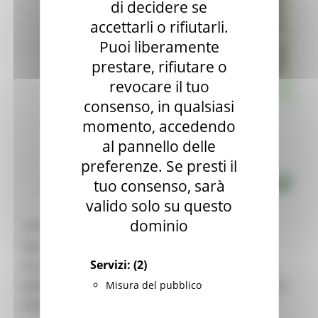
di decidere se
accettarli o rifiutarli.
Puoi liberamente
prestare, rifiutare o
revocare il tuo
consenso, in qualsiasi
momento, accedendo
al pannello delle
preferenze. Se presti il
tuo consenso, sarà
valido solo su questo
dominio
Con Decreto del Dirigente della Direzione
Agricoltura e Sviluppo rurale n. 1164 del 24
Servizi:
(2)
dicembre 2025 è stato approvato, in attuazione
della DGR 1860 del 23/12/2025, il bando annualità
Misura del pubblico
2026 dell’Intervento SRA30 “Benessere animale”.