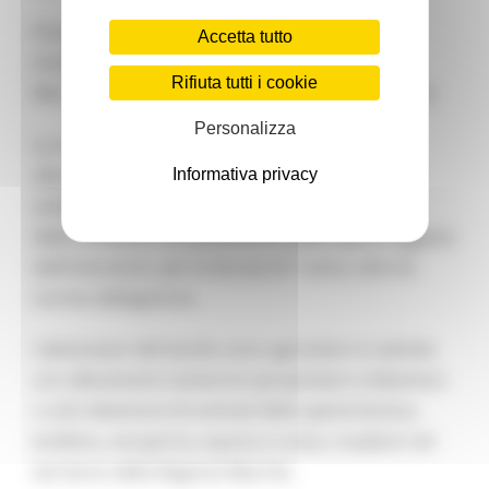
Il bando è condizionato all’approvazione delle
Accetta tutto
modifiche del CSR 2023 - 2027 della Regione
Rifiuta tutti i cookie
Marche da parte dei competenti organi regionali.
Personalizza
La sottomisura è finalizzata ad incoraggiare gli
allevatori che si impegnano volontariamente a
Informativa privacy
sottoscrivere una serie di impegni, migliorativi
delle condizioni di allevamento delle specie oggetto
dell’intervento, per la durata di 1 anno, oltre le
norme obbligatorie.
I destinatari del bando sono agricoltori in attività
con allevamenti zootecnici (proprietari e detentori
o solo detentori) di animali della specie bovina,
bufalina, ovicaprina, equina e suina, ricadenti nel
territorio della Regione Marche.