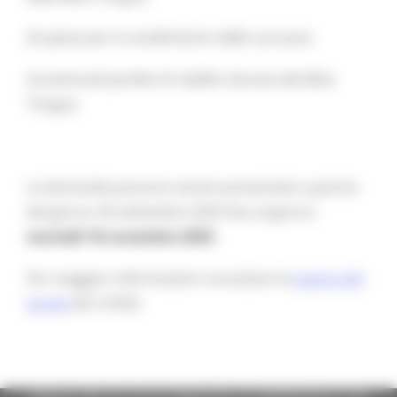
d) spese per lo smaltimento delle carcasse.
e) eventuali perdite di reddito dovute alla Blue
Tongue
Le domande possono essere presentate a partire
dal giorno 30 settembre 2025 fino al giorno
martedì 18 novembre 2025
.
Per maggiori informazioni consultare la
pagina del
bando
(ID 21655)
Regione Marche Giunta Regionale (CF 80008630420 P.IVA