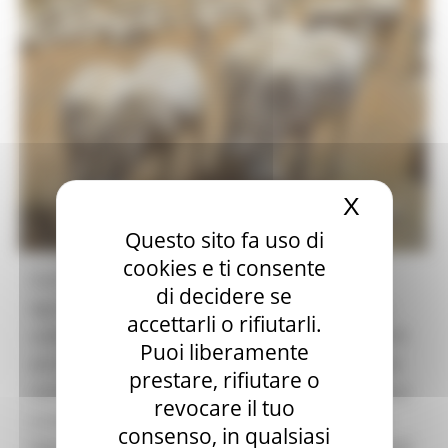
X
Nascond
Questo sito fa uso di
cookies e ti consente
Con Decreto del Dirigente della Direzione
di decidere se
Agricoltura e Sviluppo Rurale è stato approvato,
accettarli o rifiutarli.
sulla base di quanto stabilito dalla DGR 1365/2025
Puoi liberamente
ed in conformità al regime di aiuto di Stato in «de
prestare, rifiutare o
minimis», il bando per la concessione di contributi
revocare il tuo
a sostegno di imprese zootecniche colpite dalla
consenso, in qualsiasi