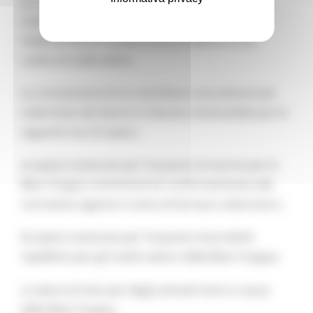
purchè non antecedenti la data del 1/1/2025. Al
momento della concessione dell’indennizzo
l’azienda dovrà risultare ancora aperta e con
codice di stalla attivo.
La concessione di un contributo una tantum per
indennizzo del danno è ritenuto ammissibile per le
seguenti voci di spesa :
a) spese sostenute per l’acquisto di vaccini per la
Blue Tongue somministrati conformemente alla
normativa vigente in tema di farmaco veterinario ;
b) spese sostenute per l’acquisto di prodotti
repellenti per gli insetti vettori della Blue Tongue;
c) valore di mercato degli animali morti a causa
della Blue Tongue,