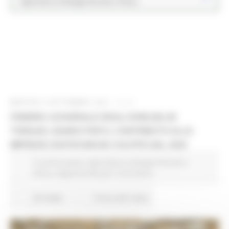
Agricoltura Sviluppo Rurale e Pesca
MARTEDÌ 9 SETTEMBRE 2025 11:14
FEBBRE CATARRALE DEGLI OVINI (BLUE
TONGUE): BANDO PER IL CONTRIBUTO ALLE
IMPRESE ZOOTECNICHE COLPITE DAL 2025
In primo piano
Agricoltura Sviluppo Rurale e
Pesca
Opportunità per il territorio
46 views
Torna alle news