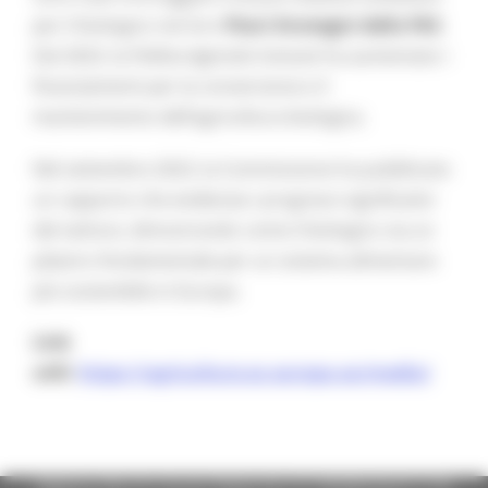
per il biologico nei loro
Piani Strategici della PAC
.
Dal 2023, la
Politica Agricola Comune
ha aumentato i
finanziamenti per la conversione e il
mantenimento dell’agricoltura biologica.
Nel settembre 2023, la Commissione ha pubblicato
un rapporto che evidenzia i progressi significativi
del settore, dimostrando come il biologico sia un
pilastro fondamentale per un sistema alimentare
più sostenibile in Europa.
Link
utili:
https://agriculture.ec.europa.eu/media/
Regione Marche Giunta Regionale (CF 80008630420 P.IVA