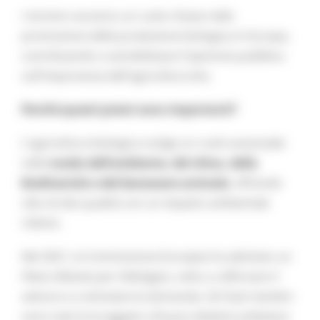
I vincitori avranno un ruolo chiave nella
promozione della produzione biologica in Europa,
contribuendo a sensibilizzare l’opinione pubblica
sull'importanza dell'agricoltura bio.
Perché questi premi sono importanti?
L'agricoltura biologica svolge un ruolo essenziale
nella
tutela dell’ambiente, del clima, della
biodiversità e del benessere animale
, offrendo
cibo di alta qualità con un impatto ambientale
ridotto.
Nel 2021, la Commissione Europea ha adottato un
Piano d'Azione per il Biologico
, volto a rafforzare il
settore e a stimolare la domanda. Gli Stati membri
sono stati incoraggiati a fissare obiettivi ambiziosi