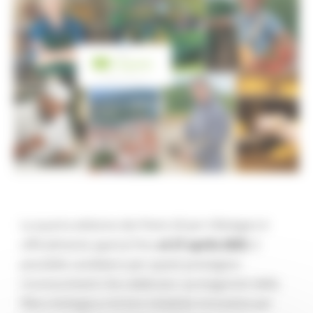
La quarta edizione dei
Premi UE per il Biologico
è
ufficialmente aperta! Fino
al 27 aprile 2025
, è
possibile candidarsi per questi prestigiosi
riconoscimenti che celebrano i protagonisti della
filiera biologica e le loro iniziative innovative per