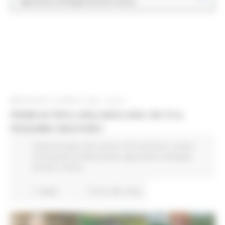
Agricoltura Sviluppo Rurale e Pesca
MERCOLEDÌ 9 APRILE 2025 08:00
PREMI UE PER IL BIOLOGICO 2025: SEI TU IL
PROSSIMO VINCITORE?
Fondi Europei
Enti Locali e PA
EU Direct
Lavoro
Formazione professionale
Agricoltura Sviluppo
Rurale e Pesca
1 views
Torna alle news