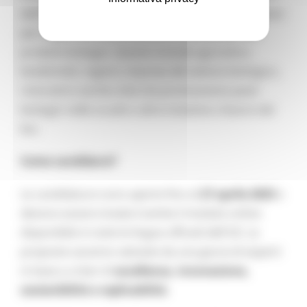
dell'UE che abbiano sviluppato progetti significativi
per migliorare la diffusione e l’accessibilità dei
prodotti biologici. Questo include agricoltori,
biodistretti, regioni, imprese del settore biologico,
ristoranti e anche città che promuovono pasti
biologici nelle scuole o altre iniziative a favore del
bio.
Come candidarsi?
Le candidature sono aperte fino al
27 aprile 2025
e
devono essere inviate tramite il modulo online
disponibile in tutte le lingue ufficiali dell'UE. Le
proposte saranno valutate da una giuria di esperti
in base a criteri di
eccellenza, innovazione,
sostenibilità e replicabilità
.