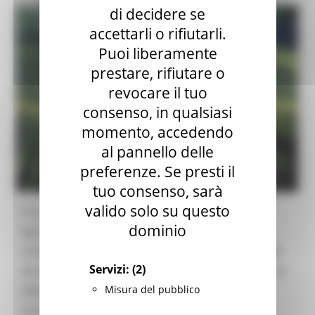
di decidere se
accettarli o rifiutarli.
Puoi liberamente
prestare, rifiutare o
revocare il tuo
consenso, in qualsiasi
momento, accedendo
al pannello delle
preferenze. Se presti il
tuo consenso, sarà
valido solo su questo
Con Decreto del Dirigente del Settore
dominio
Agroambiente - SDA AN n. 48 del 20/02/2025 è
stato approvato, in applicazione della DGR n. 180
Servizi:
(2)
del 17/02/2025, il bando regionale per l’attuazione
Misura del pubblico
dell’intervento settoriale Ristrutturazione e
riconversione dei vigneti inserito nel Piano