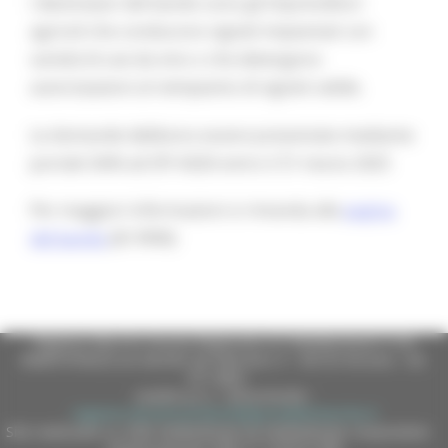
I destinatari del bando sono gli Imprenditori
agricoli che conducono vigneti impiantati con
varietà di uve da vino o che detengono
autorizzazioni al reimpianto di vigneti valide.
Le domande debbono essere presentate mediante
portale SIAN ad OP AGEA entro il 31 marzo 2025
Per maggiori informazioni si rimanda alla
pagina
del bando
(ID 9990)
Regione Marche Giunta Regionale (CF 80008630420 P.IVA
00481070423) via Gentile da Fabriano, 9 - 60125 Ancona - tel.
071.8061
casella p.e.c. istituzionale :
regione.marche.protocollogiunta@emarche.it
Sito realizzato su CMS DotNetNuke by DotNetNuke Corporation