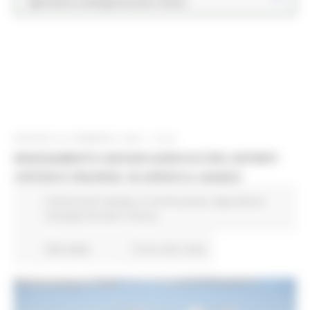
Agricoltura Sviluppo Rurale e Pesca
GIOVEDÌ 20 FEBBRAIO 2025 13:54
INSEDIAMENTO GIOVANI AGRICOLTORI, DEFINITI
CRITERI E RISORSE. IN ARRIVO IL BANDO
Comunicati stampa
In primo piano
Agricoltura
Sviluppo Rurale e Pesca
264 views
Torna alle news