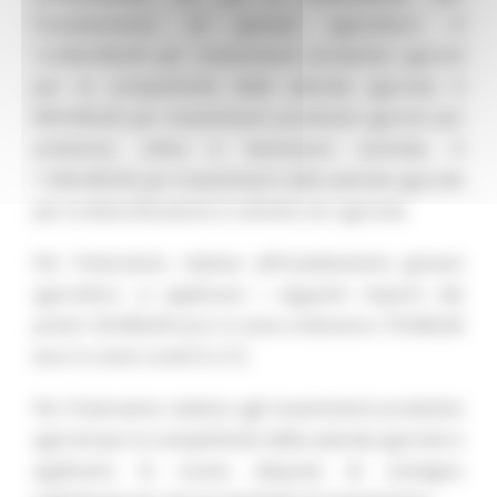
l’insediamento di giovani agricoltori; €
12.000.000,00 per investimenti produttivi agricoli
per la competitività delle aziende agricole; €
800.000,00 per investimenti produttivi agricoli per
ambiente, clima e benessere animale; €
1.500.000,00 per investimenti nelle aziende agricole
per la diversificazione in attività non agricole.
Per l’intervento relativo all’insediamento giovani
agricoltori, si applicano i seguenti importi dei
premi: 50.000,00 euro in zone ordinarie e 70.000,00
euro in zone rurali D e C3.
Per l’intervento relativo agli investimenti produttivi
agricoli per la competitività delle aziende agricole si
applicano le nuove aliquote di sostegno