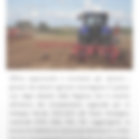
Offrire opportunità e strumenti per attrarre i
giovani nel settore agricolo marchigiano. È questo
uno degli obiettivi della Regione che è inserito
all’interno del Complemento regionale per lo
Sviluppo Rurale 2023-2027 del Piano Strategico
nazionale (PSP) della PAC. Per raggiungerlo, la
Giunta ha definito le risorse da destinare e i criteri