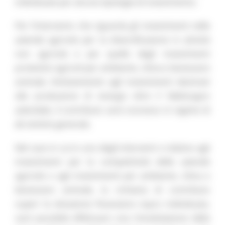
individuate per alcune tipologie di investimento.
Per l’intervento che riguarda gli investimenti nelle
aziende agricole per la diversificazione in attività
non agricole e per quello degli investimenti
produttivi agricoli per ambiente, clima e benessere
animale, limitatamente agli investimenti destinati
alla produzione di energia oltre il fabbisogno
aziendale, il contributo sarà concesso in regime di
de minimis
generale.
Nel caso in cui in uno degli interventi o relativo agli
investimenti per la competitività delle aziende
agricole o agli investimenti per ambiente, clima e
benessere animale, la richiesta di contributo
superi la dotazione finanziaria sopra individuata,
sarà possibile effettuare una rimodulazione della