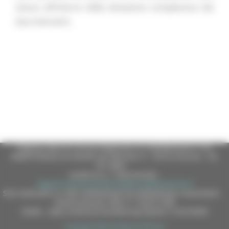
stessa all’interno della dotazione complessiva dei
due interventi.
Regione Marche Giunta Regionale (CF 80008630420 P.IVA
00481070423) via Gentile da Fabriano, 9 - 60125 Ancona - tel.
071.8061
casella p.e.c. istituzionale :
regione.marche.protocollogiunta@emarche.it
Sito realizzato su CMS DotNetNuke by DotNetNuke Corporation
Autorizzazione SIAE n° 1225/I/1298
DUNS - Data Universal Numbering System: 514216030
Copyright 2026 by Regione Marche