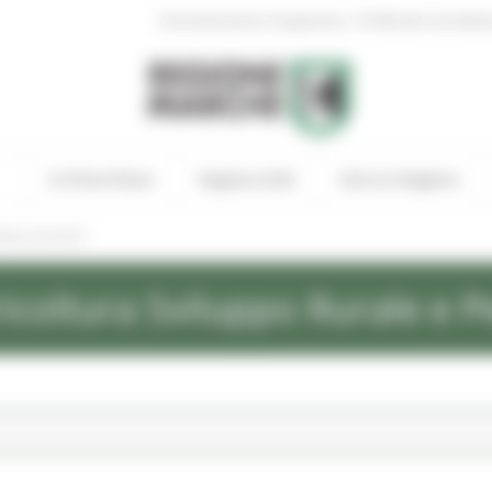
|
Amministrazione Trasparente
Profilo del committen
In Primo Piano
Regione Utile
Entra in Regione
ews ed eventi
icoltura Sviluppo Rurale e P