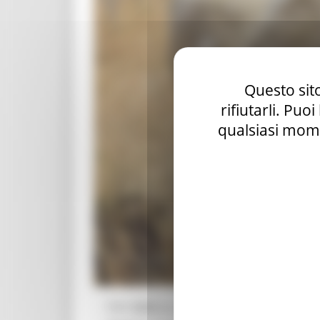
Questo sito
rifiutarli. Puo
qualsiasi mome
Con
DDD n. 290/ASR del 13 maggio 2