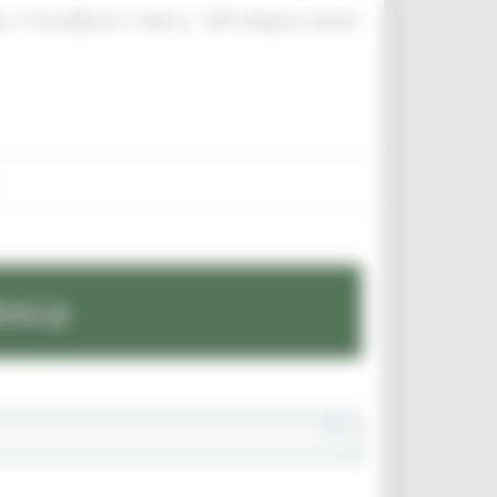
|
|
|
te
ProcediMarche
Rubrica
URP: la Regione risponde
esca