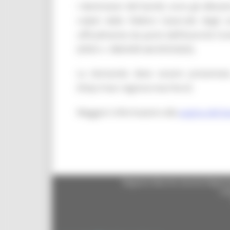
I destinatari del bando sono gli allevat
colpiti dalla Febbre Catarrale degli 
ufficialmente da parte dell’Autorità C
(DDD n. 580/ASR del 8/9/2025).
La domanda deve essere presentat
(http://siar.regione.marche.it)
Maggiori informazioni alla
pagina del 
Regione Marche Giunta Regional
cas