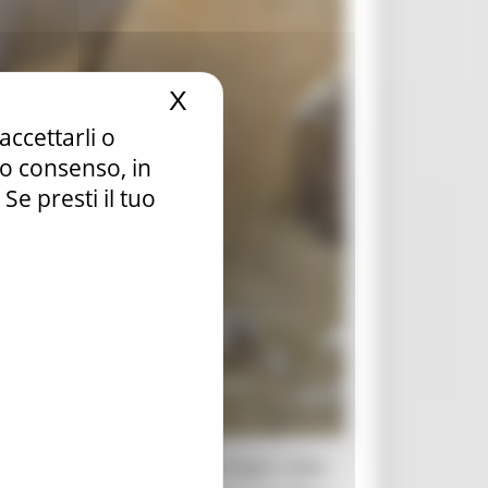
X
Nascondi il banner dei c
accettarli o
tuo consenso, in
e presti il tuo
essione di contributi
a sostegno delle