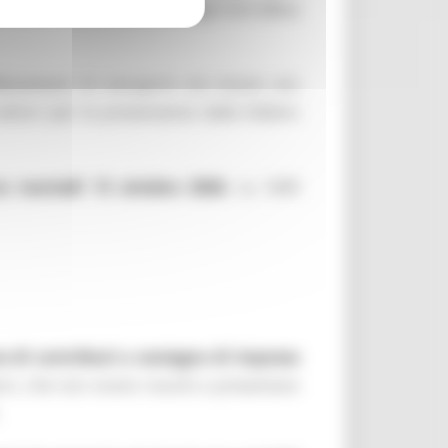
 dalla Febbre Catarrale degli ovini (Blue
levamenti di ovicaprini e/o bovini e/o
vettori per la prevenzione dalla Febbre
no martedì 13 ottobre 2026
, su SIAR
e di contributi a sostegno di imprese
ri, che non erano riusciti a presentare