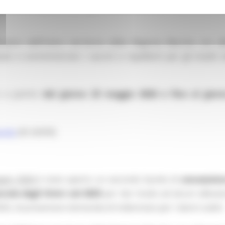
vaccini e repellenti per gli insetti vettori
per la prevenzione
tori dell’intero territorio della Regione Marche con al
o e somministrato i vaccini e repellenti per gli insetti 
 a partire
dal giorno 25 maggio 2026 e fino al gior
ando
(ID 26359)
ggio 2026
è stato aperto un secondo bando di
concession
rrale degli Ovini nel 2025
per dar modo ad alcuni allevato
5, di presentare domanda di indennizzo per i danni subiti.