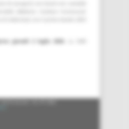
nti di ovicaprini e/o bovini e/o camelidi
rtalità debbono risultare riconosciuti
a di indennizzo con il primo bando 2025
rno giovedì 2 luglio 2026
, su SIAR
- 60125 Ancona - tel. 071.8061
.it