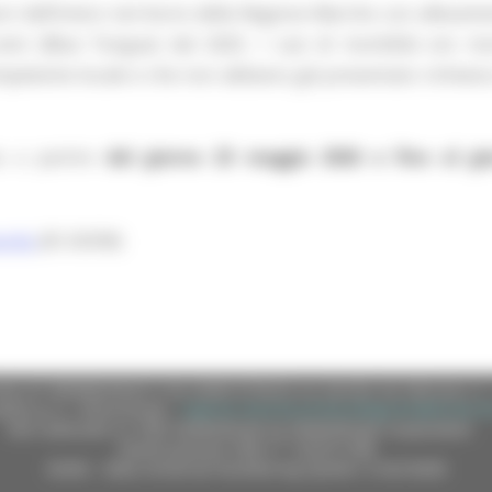
ori dell’intero territorio della Regione Marche con allevame
ovini (Blue Tongue) dal 2025. I casi di morbilità e/o mo
ompetente locale e che non abbiano già presentato richiest
a a partire
dal giorno 25 maggio 2026 e fino al gio
bando
(ID 26358)
e (CF 80008630420 P.IVA 00481070423) via Gentile da Fabriano, 9 
ella p.e.c. istituzionale :
regione.marche.protocollogiunta@emarche
Sito realizzato su CMS DotNetNuke by DotNetNuke Corporation
Autorizzazione SIAE n° 1225/I/1298
DUNS - Data Universal Numbering System: 514216030