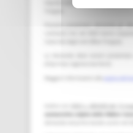
imprese zootecniche
per l’acquisto di 
Tongue).
Possono presentare domanda gli alleva
ruminanti che nel 2026 hanno acquistat
Catarrale degli ovini (Blue Tongue).
La domanda deve essere presentata
(http://siar.regione.marche.it)
Maggiori informazioni alla
pagina del b
Inoltre con
DDD n. 289/ASR del 13 ma
zootecniche colpite dalla febbre Cata
domanda nel primo bando uscito nel 202