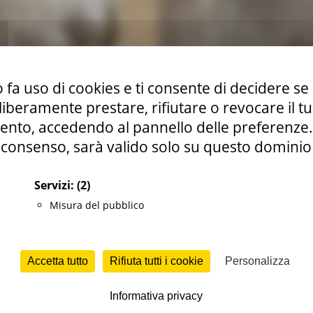
 fa uso di cookies e ti consente di decidere se 
i liberamente prestare, rifiutare o revocare il 
nto, accedendo al pannello delle preferenze. S
consenso, sarà valido solo su questo dominio
Servizi:
(2)
Misura del pubblico
Accetta tutto
Rifiuta tutti i cookie
Personalizza
Informativa privacy
026
è stato approvato il terzo bando regionale per la
conc