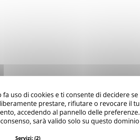
 fa uso di cookies e ti consente di decidere se 
i liberamente prestare, rifiutare o revocare il 
nto, accedendo al pannello delle preferenze. S
consenso, sarà valido solo su questo dominio
ro
Servizi:
(2)