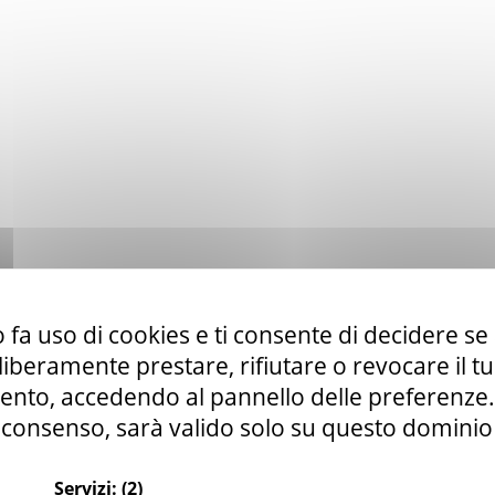
 fa uso di cookies e ti consente di decidere se 
i liberamente prestare, rifiutare o revocare il 
nto, accedendo al pannello delle preferenze. S
consenso, sarà valido solo su questo dominio
ro
Servizi:
(2)