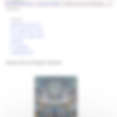
Cultura
Ricerca museo
> i musei di JESI
>
Musei Civici di Palazzo
Pianetti
Museo
Approfondimenti
Per saperne di più
Il museo nella città
Gallery
Il catalogo
Collegamenti
Musei Civici di Palazzo Pianetti