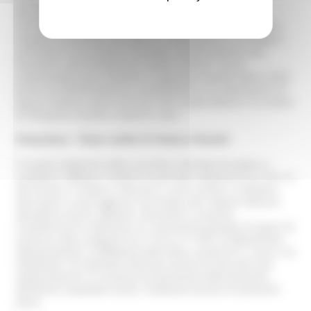
archeologiche restituite dalla città di Jesi e dal suo
territorio, il Museo Archeologico si configura come
un’istituzione culturale di livello sovracomunale. I reperti
vengono presentati secondo un ordinamento cronologico
articolato in tre sezioni, riservate rispettivamente alla
Preistoria, alla Protostoria e all’età romana. Tra le
testimonianze più rilevanti si segnalano quelle della civiltà
picena di Monteroberto e Castelbellino e le attestazioni di
epoca romana come le fornaci del Campo Boario e le statue
di età giulio-claudia scoperte a Jesi.
Pinacoteca – Piano nobile di Palazzo Pianetti
Il nucleo originario della raccolta è formato da opere a
carattere religioso risalenti al periodo compreso tra il XV e il
XIX secolo, in origine collocate in varie chiese e cittadine,
alle quali si sono aggiunti nel tempo altri dipinti ottenuti
attraverso lasciti, depositi, donazioni e acquisti.
Caratterizza la collezione un consistente gruppo di opere di
Lorenzo Lotto, eseguite tra il 1512 e il 1535: la
Deposizione
,
l’
Annunciazione
, la
Madonna delle Rose
, la pala di S. Lucia, e la
Visitazione
. Di notevole interesse anche la serie dei vasi
settecenteschi in ceramica proveniente dalla farmacia
dell’antico ospedale di Jesi, composta da più di duecento
pezzi.