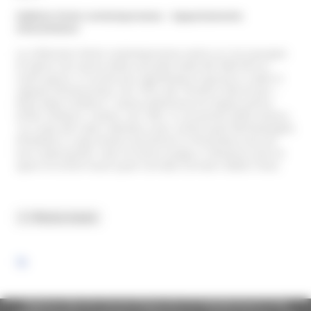
Gallerie d’arte contemporanea – Appartamento
ottocentesco
La collezione d’arte contemporanea vanta un ricco gruppo
di opere che vanno dalla seconda metà del ‘800 fino ai
nostri giorni. Il nucleo più significativo è giunto in sede in
seguito all’istituzione, nel 1975, del “Premio Città di Jesi –
Rosa Papa Tamburi”, voluto dall’artista di origine jesina
Orfeo Tamburi. Inoltre, nel 1981, in occasione della mostra
“La ruota del Lotto” allestita a Jesi, artisti quali Michelangelo
Pistoletto e Luigi Ontani lasciarono in Pinacoteca alcune
loro realizzazioni. Non di minor pregio e rilevanza sono le
opere di artisti locali quali Corrado Corradi e Betto Tesei.
Regione Marche Giunta Regionale (CF 80008630420 P.IVA