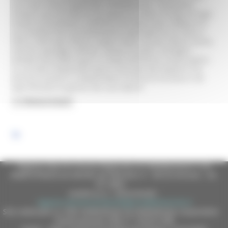
sua nota “icona angelicata”, l’Amalasunta. È possibile
visitare una raccolta di sue opere su carta: si tratta di fogli,
moduli prestampati o dattiloscritti dove Licini raffigurò le
sue Amalasunte, perdutamente inabissate fra un seno e
l’altro come ogni donna, angeli ribelli, alcune nature morte,
marine, paesaggi collinari, vedute di paesi, immagini
talvolta mescolate quasi in modo alchemico a testi poetici.
La raccolta comprende opere schizzate dal maestro che
possono aiutare a comprendere l’universo liciniano e ad
approfondire la genesi dei suoi dipinti.
Regione Marche Giunta Regionale (CF 80008630420 P.IVA
00481070423) via Gentile da Fabriano, 9 - 60125 Ancona - tel.
071.8061
casella p.e.c. istituzionale :
regione.marche.protocollogiunta@emarche.it
Sito realizzato su CMS DotNetNuke by DotNetNuke Corporation
Autorizzazione SIAE n° 1225/I/1298