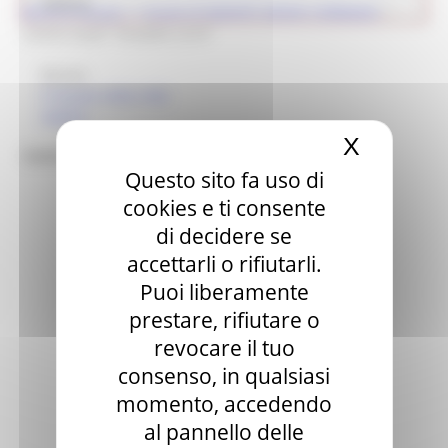
Cultura
Ricerca museo
> i musei di MONTE VIDON CORRADO
>
Centro studi "Osvaldo Licini"
Museo
Il museo nella città
Gallery
X
Nascond
Centro studi "Osvaldo Licini"
Questo sito fa uso di
cookies e ti consente
di decidere se
accettarli o rifiutarli.
Puoi liberamente
prestare, rifiutare o
revocare il tuo
consenso, in qualsiasi
momento, accedendo
al pannello delle