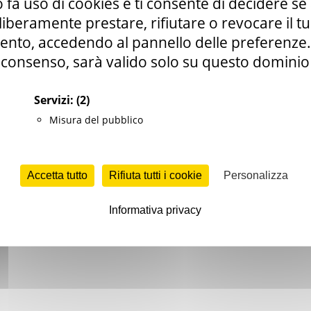
 fa uso di cookies e ti consente di decidere se 
i liberamente prestare, rifiutare o revocare il 
nto, accedendo al pannello delle preferenze. S
consenso, sarà valido solo su questo dominio
Servizi:
(2)
Misura del pubblico
|
©
contributors
Leaflet
OpenStreetMap
Accetta tutto
Rifiuta tutti i cookie
Personalizza
DON CORRADO
Informativa privacy
.759350
- Email:info@centrostudiosvaldolicini.it