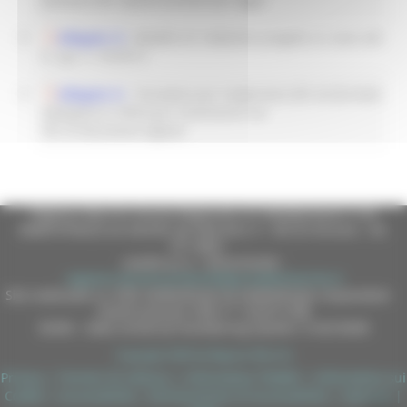
Allegato G
-
Modello di redazione progetto ai sensi del
D. Lgs. n. 33/2013.
Allegato H
-
Procedura per trasformare file nel formato
obbligatorio PDF/A per trasmissioni via
PEC di documenti digitali.
Regione Marche Giunta Regionale (CF 80008630420 P.IVA
00481070423) via Gentile da Fabriano, 9 - 60125 Ancona - tel.
071.8061
casella p.e.c. istituzionale :
regione.marche.protocollogiunta@emarche.it
Sito realizzato su CMS DotNetNuke by DotNetNuke Corporation
Autorizzazione SIAE n° 1225/I/1298
DUNS - Data Universal Numbering System: 514216030
Copyright 2026 by Regione Marche
Privacy
|
Termini Di Utilizzo
|
Informativa TEAMS
|
Informativa sui
Cookie
|
Accessibilità
|
Dichiarazione di Accessibilità
|
Sitemap
|