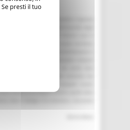
e presti il tuo
e in riviste di settore, la personalità e l’operato
a lui rivestiti nell’ambito dell’Università degli
e Marche nel corso degli anni ottanta e poi in
e e promotore dell’arte del nostro territorio,
attutto di riproporre, attraverso testimonianze e
 trovano spazio gli studi più innovativi compiuti
terno del panorama nazionale, ma anche temi
ale, e le ricerche su personalità artistiche che
volume un DVD video (Pietro Zampetti: ricordi,
scorre veloce su un duplice binario, quello della
ia, dove il dialogo si fa intimistico, ritornando
Marina Massa