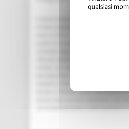
qualsiasi mome
Il volume intende illustrare, attraverso la riprop
di Pietro Zampetti, figura di spicco nel panoram
Studi di Urbino e nella pubblica amministrazi
qualità di Assessore alla Cultura del Comune 
consentono oggi non solo di tracciare un profilo
riflessioni sull’arte marchigiana di ogni tempo,
sull’arte non solo marchigiana, in periodi
particolarmente significativi per il contributo
Zampetti ha fatto emergere dall’ombra, rivalu
pensieri e riflessioni sull’arte nelle Marche), 
‘lezione’ intesa nel senso tradizionale, come le
con la mente ad incontri o eventi particolari di 