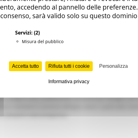
nto, accedendo al pannello delle preferenze. S
consenso, sarà valido solo su questo dominio
osizione di alcuni significativi saggi comparsi in prestigiosi volumi 
a culturale marchigiano degli ultimi sessant’anni. I diversi ruoli d
Servizi:
(2)
one, prima come direttore del Centro Beni Culturali della Region
Misura del pubblico
di Ancona, ma soprattutto le sue qualità di studioso, animator
 umano e professionale di questo storico e critico d’arte, ma sopr
 uno spaccato di vita culturale. Fra le pagine della pubblicazione
Accetta tutto
Rifiuta tutti i cookie
Personalizza
 in cui questa ultima non trovava adeguata attenzione all’in
 che hanno offerto allo sviluppo critico nel dibattito internazion
Informativa privacy
tandone le qualità e valorizzandone le potenzialità. Completa il 
che si configura come un’affascinante narrazione per immagini, che 
ttura e commento in presenza dell’opera d’arte e quello della memor
cui Zampetti è stato protagonista.