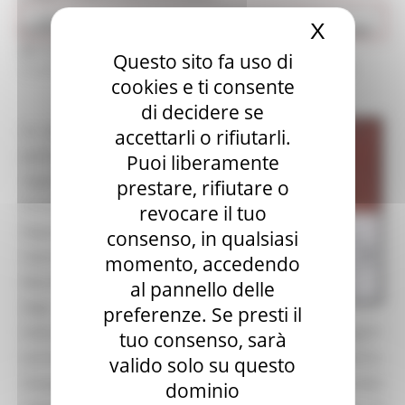
Cultura
X
Nascond
Censimento degli Archivi storici ospedalieri. Primi risultati
per le province di Ancona e Macerata,
Questo sito fa uso di
a cura di F. Emanuelli, M. Palma, Regione Marche 2003
cookies e ti consente
di decidere se
La pubblicazione espone le linee
accettarli o rifiutarli.
guida di un progetto, avviato a
Puoi liberamente
seguito del protocollo d’intesa
prestare, rifiutare o
firmato nel marzo 2002 dalla
revocare il tuo
Regione e dalla
consenso, in qualsiasi
Soprintendenza Archivistica per le
momento, accedendo
Marche, che prevede il censimento
al pannello delle
degli archivi storici ospedalieri e
preferenze. Se presti il
l’adesione al progetto nazionale "Carte da legare"
tuo consenso, sarà
(censimento degli archivi degli ex ospedali psichiatrici).
valido solo su questo
Vengono qui presentati sinteticamente i primi risultati
dominio