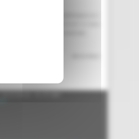
le Marche della Congregazione dell’Oratorio di S.
itorio, ha contribuito a far conoscere la trama
 il prezioso patrimonio in essi conservato.
Marina Massa
- 60125 Ancona - tel. 071.8061
.it