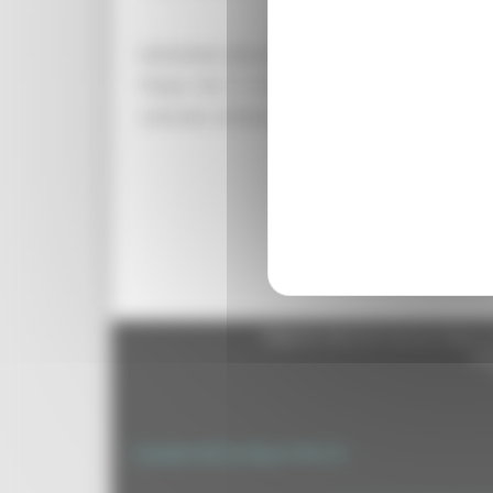
Nell’ambito del progetto destinato a valorizzare
Filippo Neri è stata promossa una mostra fotog
culturale, artistica le religiosa che unisce i di
Regione Marche Giunta Regional
cas
Copyright 2026 by Regione Marche