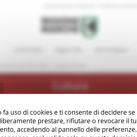
|
Amministrazione Trasparente
Profilo del committen
In Primo Piano
Regione Utile
Entra in Regione
/
bblicazioni dal 1981 al 1995
I Luoghi dei Filippini
Cultura
 fa uso di cookies e ti consente di decidere se 
i liberamente prestare, rifiutare o revocare il 
 attraverso le Marche,
nto, accedendo al pannello delle preferenze. S