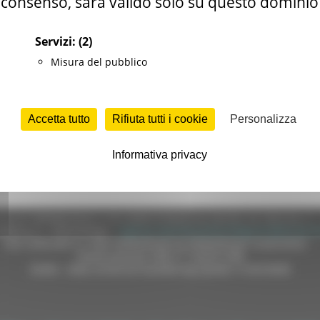
consenso, sarà valido solo su questo dominio
 i luoghi di culto legati all’affermarsi ed al diffondersi anche nel
Servizi:
(2)
rafica itinerante che, toccando 22 sedi sparse nell’interio terr
Misura del pubblico
versi complessi monumentali (chiesa/ sacrestia/Oratorio/convento) ed
Accetta tutto
Rifiuta tutti i cookie
Personalizza
Informativa privacy
e (CF 80008630420 P.IVA 00481070423) via Gentile da Fabriano, 9 
ella p.e.c. istituzionale :
regione.marche.protocollogiunta@emarche
Sito realizzato su CMS DotNetNuke by DotNetNuke Corporation
Autorizzazione SIAE n° 1225/I/1298
DUNS - Data Universal Numbering System: 514216030