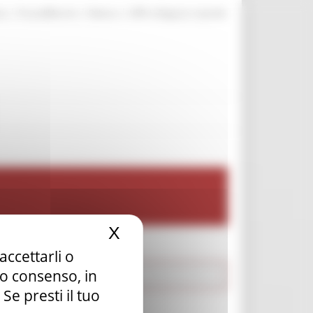
|
|
|
te
ProcediMarche
Rubrica
URP: la Regione risponde
X
Nascondi il banner dei c
accettarli o
tuo consenso, in
e presti il tuo