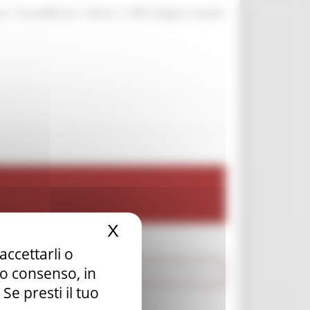
|
|
|
te
ProcediMarche
Rubrica
URP: la Regione risponde
X
Nascondi il banner dei c
accettarli o
tuo consenso, in
e presti il tuo