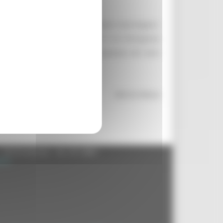
bibliotecarie e museali dei comuni marchigiani.
presentava l’esigenza di acquisire una dettagliata
cace politica di tutela e valorizzazione dei beni
Marina Massa
- 60125 Ancona - tel. 071.8061
.it