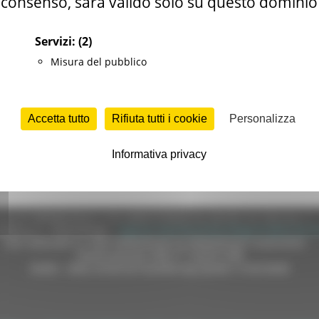
consenso, sarà valido solo su questo dominio
ica indagine ricognitiva condotta sulle strutture archivistiche, 
Servizi:
(2)
 fissando la situazione ad una data, il 1981, in cui prioritaria si 
Misura del pubblico
rse istituzioni culturali regionali, al fine di approntare un’effi
gli enti locali.
Accetta tutto
Rifiuta tutti i cookie
Personalizza
Informativa privacy
e (CF 80008630420 P.IVA 00481070423) via Gentile da Fabriano, 9 
ella p.e.c. istituzionale :
regione.marche.protocollogiunta@emarche
Sito realizzato su CMS DotNetNuke by DotNetNuke Corporation
Autorizzazione SIAE n° 1225/I/1298
DUNS - Data Universal Numbering System: 514216030