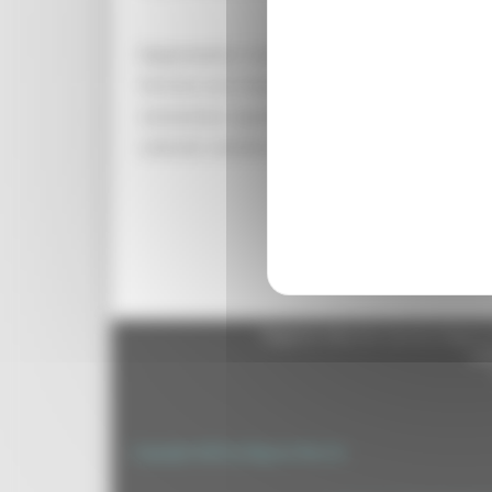
Rappresenta il primo risultato di una sistemat
Fornisce una mappa esaustiva delle realtà locali,
conoscenza quantitativa e qualitativa delle dive
culturali, nonché avviare più stretti rapporti con 
Regione Marche Giunta Regional
cas
Copyright 2026 by Regione Marche