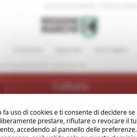
|
Amministrazione Trasparente
Profilo del committen
In Primo Piano
Regione Utile
Entra in Regione
/
bblicazioni dal 1981 al 1995
Archivi Storici 1981
Cultura
 fa uso di cookies e ti consente di decidere se 
i liberamente prestare, rifiutare o revocare il 
e Marche. Strumenti e risultati di un censimento. Anno 1981
,
nto, accedendo al pannello delle preferenze. S