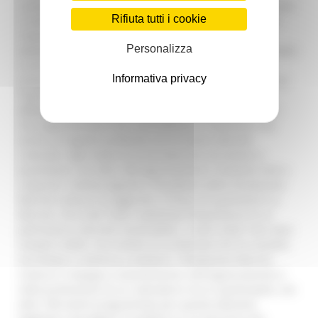
scenografie, offrendo un percorso completo per esplorare
Rifiuta tutti i cookie
il mondo teatrale marchigiano. L’assessore alla Cultura
Chiara Biondi ha sottolineato l’importanza di questa
Personalizza
edizione del Grand Tour Cultura: "Marche, Terra dei Teatri
è un focus che vuole celebrare uno dei patrimoni più
Informativa privacy
preziosi della nostra regione: i teatri. Attraverso il Grand
Tour Cultura 2024, desideriamo offrire un viaggio
affascinante alla scoperta di questi luoghi straordinari,
che rappresentano non solo bellezza e tradizione, ma
anche un legame profondo con la nostra identità
culturale. Ogni teatro ha una storia da raccontare e
quest’anno, con oltre 180 appuntamenti, invitiamo tutti a
scoprirla”. Andrea Agostini, Presidente della Fondazione
Marche Cultura, ha aggiunto: “Il focus di quest’anno su
Marche, Terra dei Teatri sottolinea l’importanza di un
patrimonio culturale inestimabile. I nostri teatri non sono
semplici edifici, ma simboli di un’identità che ha resistito
nel tempo e continua a evolversi. Fondazione Marche
Cultura si impegna costantemente nell’organizzazione e
nella promozione di un calendario ricco e partecipato, con
oltre 180 eventi programmati per questa edizione.