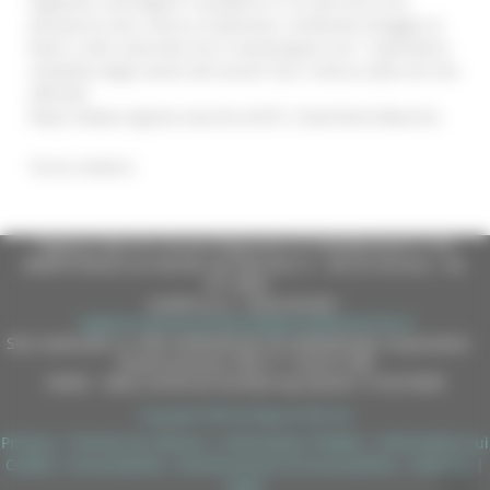
Vogliamo coinvolgere il pubblico in un percorso che
attraversa arte, storia e tradizione, rendendo omaggio ai
teatri e alle comunità che li mantengono vivi.” Calendario
completo degli eventi del Grand Tour Cultura 2024 nel sito
ufficiale:
https://www.regione.marche.it/GTC_TeatriStoriciMarche.
Torna indietro
Regione Marche Giunta Regionale (CF 80008630420 P.IVA
00481070423) via Gentile da Fabriano, 9 - 60125 Ancona - tel.
071.8061
casella p.e.c. istituzionale :
regione.marche.protocollogiunta@emarche.it
Sito realizzato su CMS DotNetNuke by DotNetNuke Corporation
Autorizzazione SIAE n° 1225/I/1298
DUNS - Data Universal Numbering System: 514216030
Copyright 2026 by Regione Marche
Privacy
|
Termini Di Utilizzo
|
Informativa TEAMS
|
Informativa sui
Cookie
|
Accessibilità
|
Dichiarazione di Accessibilità
|
Sitemap
|
Login