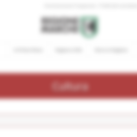
|
Amministrazione Trasparente
Profilo del committen
In Primo Piano
Regione Utile
Entra in Regione
Cultura