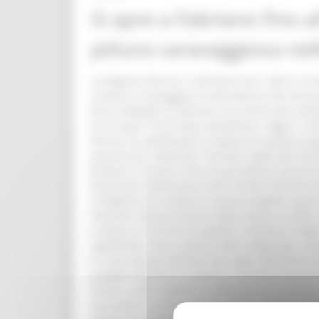
Si apre a Fabriano fino al
pittura caravaggesca nel
La Regione Marche, il Ministero per i Beni e le Attività culturali, il Comune di Fabriano e Anci Marche presentano la mostra La luce e i silenzi: Orazio Gentileschi e la pittura caravaggesca nelle Marche del Seicento a cura di Anna Maria Ambrosini Massari e Alessandro Delpriori, che coinvolgerà non solo la Pinacoteca Civica Bruno Molajoli di Fabriano, ma anche due evidenze storico-artistiche molto importanti della città, il Duomo e la Chiesa di San Benedetto. Circa 60 opere in mostra, tra le quali 10 di Orazio Gentileschi. Oggi in conferenza stampa nel bel chiostro della Pinacoteca Molajoli, l’assessore regionale al Turismo-Cultura, Moreno Pieroni ha sottolineato la valenza di questo progetto espositivo: “Non poteva esserci migliore conclusione per un ciclo di eventi come “Mostrare le Marche “ - pensato per rilanciare i territori colpiti dal sisma e che si è via via riempito di bellissime iniziative nazionali e sovranazionali- che una mostra così densa di bellezza e di Arte e forse la più bella di questa fervidissima stagione culturale marchigiana 2019. Un segno importante per Fabriano, città propositiva su cui focalizzare l’attenzione come simbolo dell’entroterra, un segno per le Marche da cui parte oggi un messaggio forte di rilancio all’insegna della Cultura. Per questo la Regione ha creduto in questo progetto espositivo investendo 93 mila euro per l’organizzazione ed altri 50 mila euro di fondi europei per i territori del cratere, destinati alla promozione della mostra a livello nazionale. Ci abbiamo creduto perché da sempre sosteniamo che la Cultura è economia del territorio, crea indotto e attrae un turismo di qualità. E diventa il miglior strumento promozionale per una destagionalizzazione dell’offerta. Veniamo da mostre ed eventi molto significativi come Lorenzo Lotto a Macerata , passando per i 200 dell’Infinito e ci dirigiamo verso grandi iniziative come i 500 anni della morte di Raffaello nel 2020. Ci sono tutti gli elementi per poter affermare che le Marche stanno offrendo una proposta culturale di rilievo internazionale. “ L’esposizione, infatti, fa parte del progetto Mostrare le Marche, nato dal protocollo d’intesa fra la Regione, il Mibac, l’Anci Marche, la Conferenza Episcopale e i Comuni di Macerata, Ascoli Piceno, Fermo, Loreto, Matelica e Fabriano per promuovere la conoscenza e lo sviluppo dei territori colpiti dal sisma del 2016. Ora è Fabriano e il suo territorio a raccontare un altro grande artista - Orazio Gentileschi - che lavorò e soggiornò nelle Marche nel secondo decennio del Seicento - puntando i riflettori sulla sua attività marchigiana con importanti scoperte, confronti, anche inediti, e un ulteriore approfondimento del rapporto di Gentileschi con Caravaggio e l’influenza che questo suo caravaggismo ebbe sulla regione. “Siamo orgogliosi di ospitare l’ultima mostra legata al progetto “Mostrare le Marche” – ha evidenziato il sindaco di Fabriano, Gabriele Santarelli