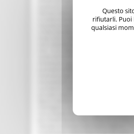
Questo sito
rifiutarli. Puo
qualsiasi mome