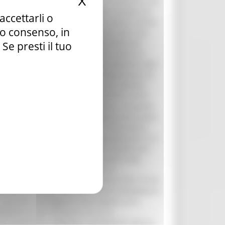
X
Nascondi il banner dei c
accettarli o
tuo consenso, in
e presti il tuo