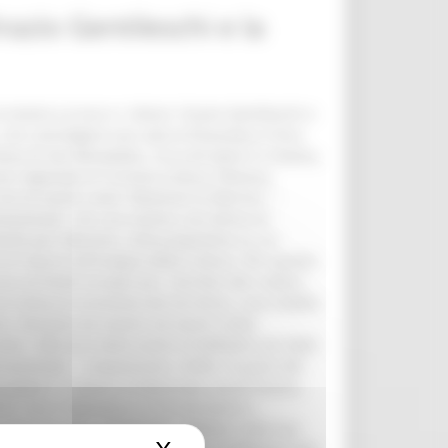
Orazio Gentileschi e la
e di Ancona: tra gli angeli nel cielo il suo ritratto è nelle vesti di Santa Cecilia che suona l’organo portativo. Si riuniscono in questa occasione brani altissimi del filone caravaggesco nelle Marche, a partire dalle opere del protagonista marchigiano per eccellenza del settore, Giovan Francesco Guerrieri al quale è riservata particolare attenzione, quasi una mostra nella mostra, e altrettanto rilievo avrà l’opera del romano Giovanni Baglione, folgorato da Caravaggio del quale diventerà poi acerrimo nemico, artista che fu molto attivo per le Marche. Notevoli e diversificate le presenze che mostrano la fatale influenza del genio del Merisi anche in questa parte d’Italia: da Alessandro Turchi a Valentin de Boulogne, da Bartolomeo Manfredi ad Antiveduto Gramatica, da Giovanni Serodine ad Angelo Caroselli, fino a Carlo Bononi, la cui pala realizzata per il monastero delle clarisse cappuccine ed oggi a Brera, tornerà per la prima volta a Fabriano dopo le spoliazioni napoleoniche del 1811. La mostra vuole anche dimostrare come ci siano state presenze altrettanto preziose tra coloro che hanno fatto da contrappunto alla diffusione del linguaggio caravaggesco, mostrandone l’impatto ma con un’inflessione più classicista, tra Bologna e Roma, come in Giovanni Lanfranco, Simone Cantarini, Guido Cagnacci, Giuseppe Puglia, Girolamo Buratti o nel dibattersi di due anime e due epoche, come in Pomarancio, Andrea Lilli e Filippo Bellini. L’esposizione La luce e i silenzi: Orazio Gentileschi e la pittura caravaggesca nelle Marche del Seicento ha voluto instaurare un rapporto forte con il territorio e con il caravaggismo che attraversò la regione, per questo rappresenta un’occasione unica per ammirare opere emblematiche di un momento fra i più memorabili della storia dell’arte, con uno slancio verso la modernità mai visto prima, che ha aperto la porta alle emozioni, alla loro forza vitale e drammatica, al loro dibattersi profondo che è ancora il nostro. La mostra si avvale di un prestigioso comitato scientifico, del quale fanno parte alcuni dei massimi esperti dell’argomento, tra cui Gianni Papi, Daniele Benati, Raffaella Morselli e Keith Christiansen. Con il biglietto della mostra inoltre sarà possibile visitare fino al 3 novembre anche un’altra esposizione in corso a Camerino Dalla polvere alla luce: l’arte recuperata promossa dall’Arcidiocesi di Camerino - San Severino Marche e dal Comune di Camerino e realizzata con il contributo della Regione Marche. La mostra è allestita in parte nella Chiesa del Seminario, unica chiesa agibile di Camerino, e in parte nell’adiacente deposito attrezzato “Venanzina Pennesi”, che è aperto al pubblico per l’occasione grazie al finanziamento della Soprintendenza Archeologia Belle Arti e Paesaggio delle Marche. È un piccolo, ma preziosissimo spazio dove sono state accolte e rese fruibili circa trenta opere, recuperate grazie anche ai