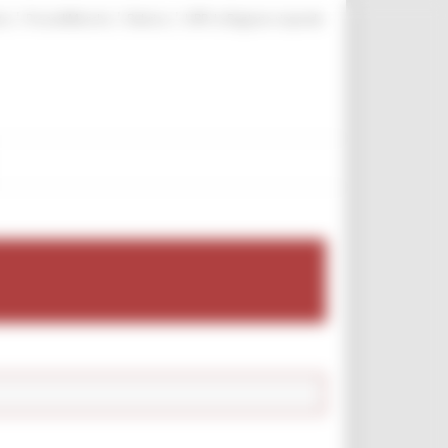
|
|
|
te
ProcediMarche
Rubrica
URP: la Regione risponde