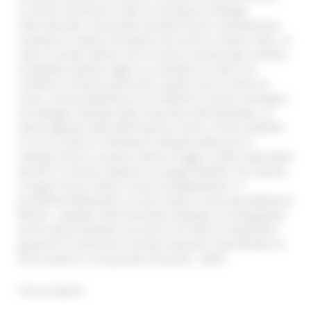
Lo stesso Leonardo è stato un esempio di dialogo
interculturale, riversando la propria Arte e straordinaria
inventiva in diverse discipline ma anche in diversi Stati. La
rete di scambi attesta che la Cultura annulla ogni confine,
la Madonna Benois oggi è un esempio di come uno
scambio tra Musei possa farci sentire che la Cultura è
unica. Una prospettiva di cui l’UNESCO è punto nevralgico
nel dialogo culturale della comunità internazionale. La
stessa Agenda 2030 delle Nazioni Unite ci indica obiettivi
in cui la Cultura è l’elemento indispensabile per lo
sviluppo futuro e questo evento di oggi è molto importante
perchè si inserisce appieno in quegli obiettivi. Per questo
vi auguro buon lavoro e buon proseguimento.“ Il
presidente Mattarella si è poi recato in visita alla Madonna
Benois , ospitata nella Pinacoteca Molajoli, accompagnato
anche dal presidente Ceriscioli e di fronte al capolavoro
giovanile di Leonardo è rimasto estasiato, esprimendo un
forte stupore e una grande emozione . (ad’e)
Torna indietro