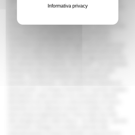
vogliamo tenere nella nostra offerta turistica e culturale.
Informativa privacy
Ecco allora che diventa ancora più importante continuare
la relazione positiva e costruttiva con l’UNESCO, che si
esprime in questa manifestazione e per la quale siamo
profondamente grati a Francesca Merloni: l’auspicio è che
possa sempre più trasformarsi in un’occasione per
amplificare le qualità della nostra regione, anche e
soprattutto in quei territori più fragili, che non hanno mai
smesso di credere nel fascino e nelle grandi potenzialità
della nostra bellezza infinita. Insomma oggi possiamo dire
Viva Fabriano, Viva le Marche , Viva l’Italia!” “ Una splendida
Fabriano per dare il benvenuto in Italia ai tanti ospiti
stranieri – ha detto il presidente Sergio Mattarella
aprendo il suo discorso – e per sottolineare l’obiettivo di
questo evento : lo sviluppo sostenibile e il grande impegno
dell’UNESCO. L’Italia sostiene con convinzione l’attività
dell’UNESCO che esprime un ruolo proiettato nel futuro,
tutelando ciò che abbiamo ricevuto in eredità e nello
stesso tempo progettando per il futuro della vita nelle
città. Bisogna partire dalla Cultura – ha affermato – perché
il confronto, il dialogo e lo scambio culturale nella
comunità portano ricchezza e benefici a ciascuno di noi .