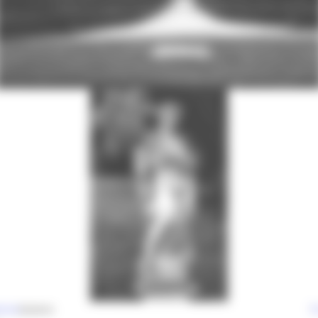
ente
Autore
P