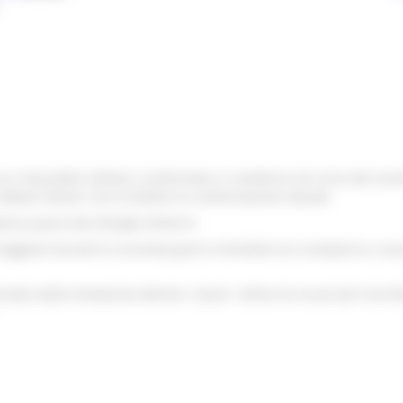
 un manufatto militare, trasformato in residenza nel corso del secolo
Abbati Olivieri che le diedero la conformazione attuale.
lesso passò alla famiglia Almerici
neggiato durante la seconda guerra mondiale era scomparso a caus
istato dalla Fondazione Berloni. Quest`ultima ha incaricato l'archit