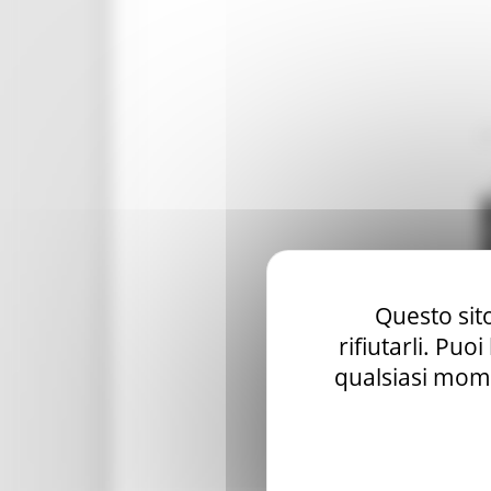
GTC - Teatri Storici Marche
Teatri
PNRR
M1 C3 Investimento 2.2
Progetti speciali
Celebrazioni Raffaello 1520 2020
CulturaSmart
Sistema Bibliotecario Marche
Questo sito
BiblioMarche
rifiutarli. Puo
qualsiasi mome
Beni librari e documentali
Collectio Thesauri
Biblioteche