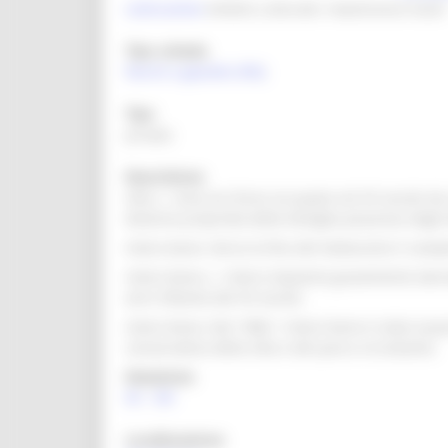
costruzione
Ambito culturale: maestranze locali
Tipo scheda
Parchi e giardini (PG)
Tipo
privato
Descrizione
villa, L`area era forse occupata nel XV secolo da
divenne proprietà della famiglia pesarese degli 
intero bene, Verso la fine del Settecento il comp
intero bene, L`intero impianto gravemente dan
anni Ottanta del XX secolo.
intero bene, Nel 1986 l`intero bene è stato acqu
conservativo della villa e del parco circostante.
Datazione
XV
-
XVI
Localizzazione