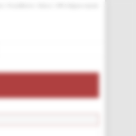
|
|
|
te
ProcediMarche
Rubrica
URP: la Regione risponde