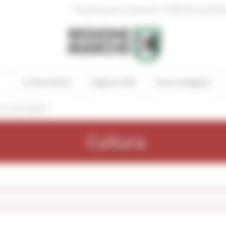
|
Amministrazione Trasparente
Profilo del committen
In Primo Piano
Regione Utile
Entra in Regione
cercaCatalogoBeni
Cultura