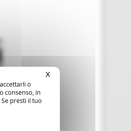
X
Nascondi il banner dei c
accettarli o
tuo consenso, in
e presti il tuo