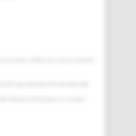
 successivo. L'edificio con i terreni circostanti
a del lungo abbandono fino alla metà degli
etto Silvana Arcelli di attuare un recupero