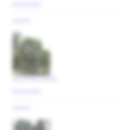
Macerata (MC)
impianto
Parco di Villa Cimarella
Macerata (MC)
impianto