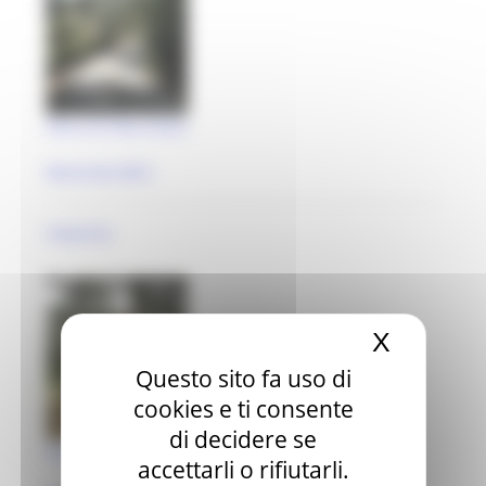
Parco di Villa Ariani
Macerata (MC)
impianto
X
Nascond
Questo sito fa uso di
cookies e ti consente
di decidere se
Parco di Villa Pantaleoni
accettarli o rifiutarli.