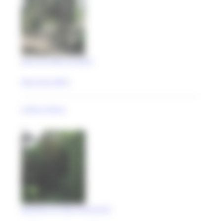
Parco di Villa Ciccolini
Macerata (MC)
Collina Pietro
Giardino di Villa Vicomandi