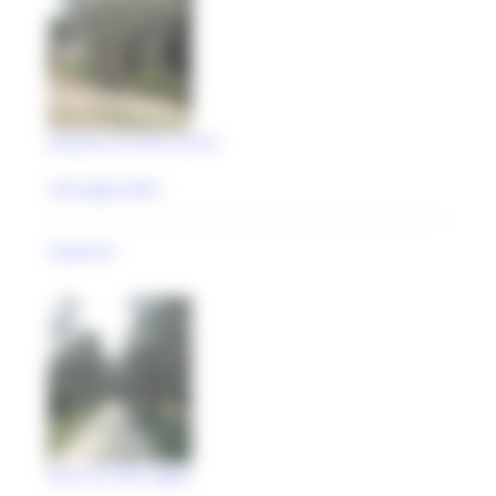
Giardino di Villa Cecchi
Urbisaglia (MC)
impianto
Parco di Villa Voglia