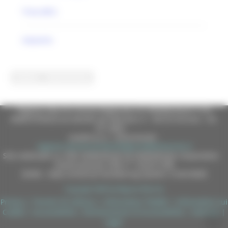
Treia (MC)
impianto
Regione Marche Giunta Regionale (CF 80008630420 P.IVA
00481070423) via Gentile da Fabriano, 9 - 60125 Ancona - tel.
071.8061
casella p.e.c. istituzionale :
regione.marche.protocollogiunta@emarche.it
Sito realizzato su CMS DotNetNuke by DotNetNuke Corporation
Autorizzazione SIAE n° 1225/I/1298
DUNS - Data Universal Numbering System: 514216030
Copyright 2026 by Regione Marche
Privacy
|
Termini Di Utilizzo
|
Informativa TEAMS
|
Informativa sui
Cookie
|
Accessibilità
|
Dichiarazione di Accessibilità
|
Sitemap
|
Login