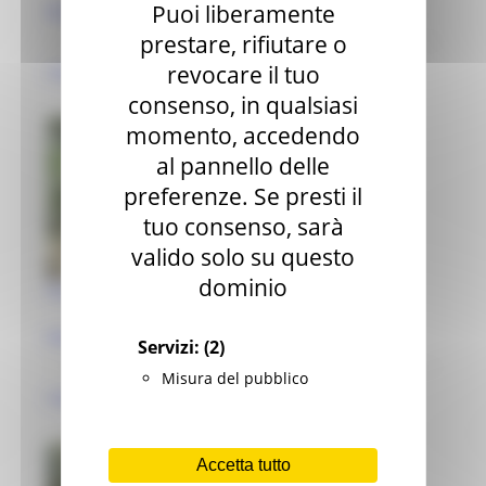
Puoi liberamente
Macerata (MC)
prestare, rifiutare o
revocare il tuo
impianto
consenso, in qualsiasi
momento, accedendo
al pannello delle
preferenze. Se presti il
tuo consenso, sarà
valido solo su questo
dominio
Parco di Villa Lunghini
Macerata (MC)
Servizi:
(2)
Misura del pubblico
impianto
Accetta tutto