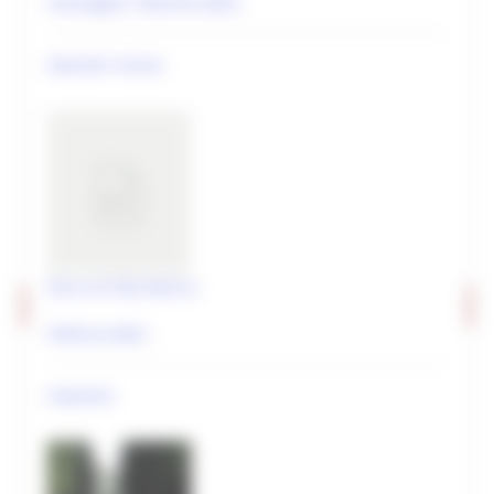
Urbisaglia/ Tolentino (MC)
Editoria e pubblicazioni
Imprese culturali e creative
Aleandri Ireneo
Elenco progetti
Mappatura progetti
Distretto Culturale Evoluto
Istituzioni e Associazioni Culturali
Leggi Piani e Programmi
Parco di Villa Morico
Musei e percorsi culturali
Pollenza (MC)
Didattica museale
Grand Tour Musei
impianto
Grand Tour Musei 2026
Grand Tour Cultura