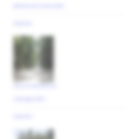
Belforte del Chienti (MC)
impianto
Parco di Villa Micucci
Urbisaglia (MC)
impianto