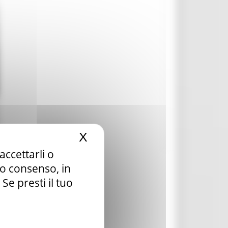
X
Nascondi il banner dei c
accettarli o
tuo consenso, in
e presti il tuo