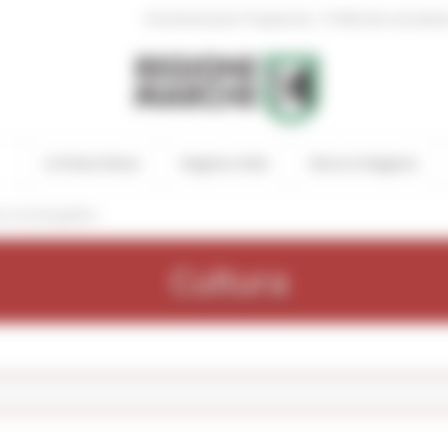
|
Amministrazione Trasparente
Profilo del committen
In Primo Piano
Regione Utile
Entra in Regione
cercaCatalogoBeni
Cultura