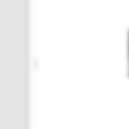
Elenco progetti
Mappatura progetti
Distretto Culturale Evoluto
Istituzioni e Associazioni Culturali
Leggi Piani e Programmi
Musei e percorsi culturali
Didattica museale
Grand Tour Musei
Grand Tour Musei 2026
Grand Tour Cultura
Patrimonio culturale