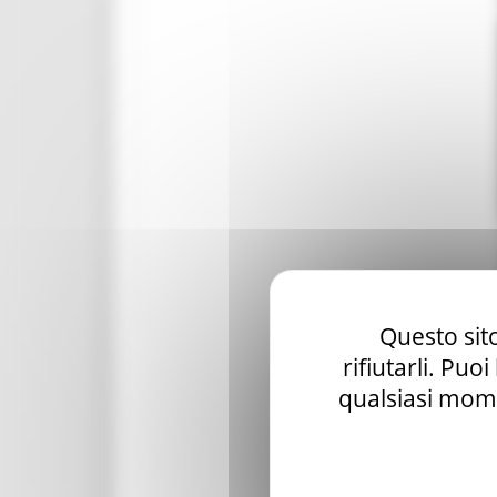
Spettacolo
Eventi nelle zone del sisma 2017
Eventi nelle zone del sisma 2018
Eventi nelle zone del sisma 2019
Statistiche cultura
Storia e memoria
Marche Marinare
Le Marche in guerra
Questo sito
rifiutarli. Puo
qualsiasi mome