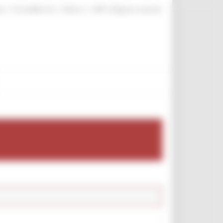
|
|
|
te
ProcediMarche
Rubrica
URP: la Regione risponde