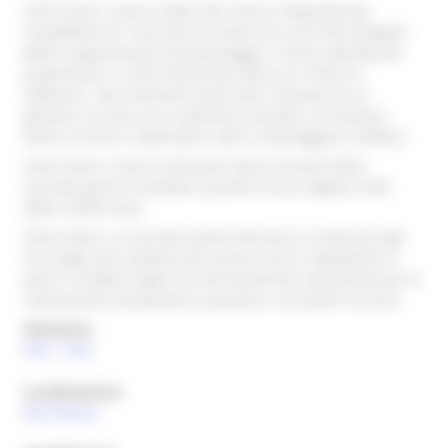
intero bene, Il parco della villa venne integralmente
rimodellato all`inizio del XX secolo da Lucia Pichi Briganti
Bellini appassionata di giardinaggio e nonna dell'attuale
proprietario, il conte Alessandro Marcucci Pinoli di
Valfesina. Tale intervento portò alla creazione di un
giardino roccioso, di un giardino acquatico, di bordure
fiorite, di serre e alberature volte a ombreggiare l'edificio.
intero bene, Il parco subì gravi danni durante della
seconda guerra mondiale, quando furono tagliati molti
alberi d'alto fusto.
intero bene, La ristrutturazione del parco è avvenuta agli
inizi degli anni Settanta del secolo scorso rispettando in
parte il modello degli inizi del Novecento soprattutto per la
realizzazione del giardino acquatico e di quello roccioso.
Datazione
XVIII
-
XVIII
Localizzazione
(PU)
Pesaro