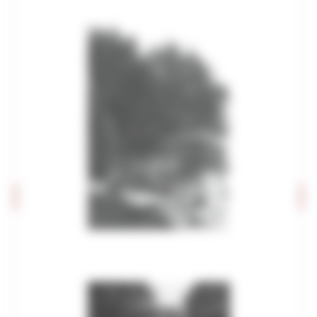
Editoria e pubblicazioni
Imprese culturali e creative
Elenco progetti
Mappatura progetti
Distretto Culturale Evoluto
Istituzioni e Associazioni Culturali
Leggi Piani e Programmi
Musei e percorsi culturali
Didattica museale
Grand Tour Musei
Grand Tour Musei 2026
Grand Tour Cultura