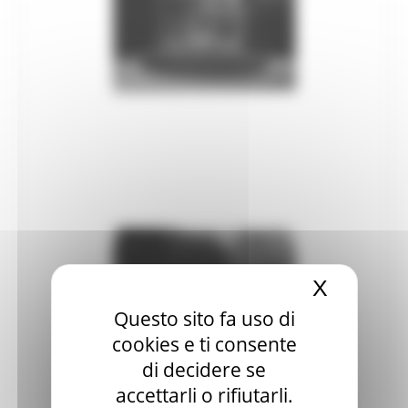
Patrimonio culturale
GTC - Teatri Storici Marche
Teatri
PNRR
M1 C3 Investimento 2.2
Progetti speciali
Celebrazioni Raffaello 1520 2020
CulturaSmart
X
Nascond
Sistema Bibliotecario Marche
Questo sito fa uso di
BiblioMarche
cookies e ti consente
Beni librari e documentali
di decidere se
accettarli o rifiutarli.
Collectio Thesauri