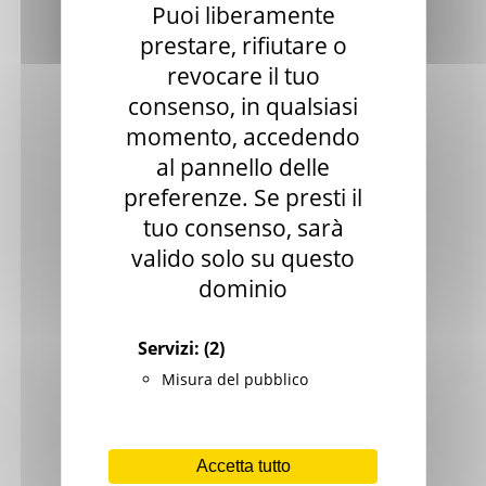
Puoi liberamente
Biblioteche
prestare, rifiutare o
revocare il tuo
Spettacolo
consenso, in qualsiasi
Eventi nelle zone del sisma 2017
momento, accedendo
Eventi nelle zone del sisma 2018
al pannello delle
preferenze. Se presti il
Eventi nelle zone del sisma 2019
tuo consenso, sarà
Statistiche cultura
valido solo su questo
Storia e memoria
dominio
Marche Marinare
Servizi:
(2)
Le Marche in guerra
Misura del pubblico
Accetta tutto