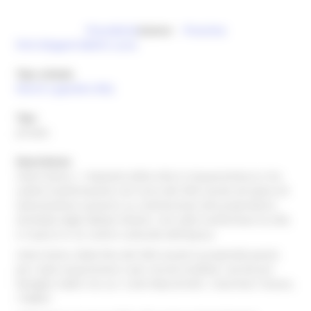
Precedente
Autore
Prossima
Pichi Briganti Bellini Lucia
Tipo scheda
Parchi e giardini (PG)
Tipo
privato
Descrizione
intero bene, L`impianto della villa è cinquecentesco e ha
subito trasformazioni nel corso del XVIII secolo ad opera di
Giannandrea Lazzarini su commissione del proprietario
Annibale degli Abbati Olivieri, che volle trasformare la villa
e il parco in un centro culturale dell'epoca.
intero bene, Dalla fine del XVIII secolo la proprietà passò,
per reale acquisizione o per vincoli ereditari, ad alcune
famiglie nobili, tra cui i conti Macchirelli, i marchesi Tanara,
i Fabbri