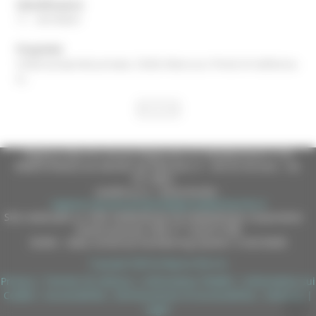
Identificatore
11 - 00109641
Proprietà
CDGG=proprietà privata; CDGS=Marcucci Pinoli di Valfesina
A.;
Regione Marche Giunta Regionale (CF 80008630420 P.IVA
00481070423) via Gentile da Fabriano, 9 - 60125 Ancona - tel.
071.8061
casella p.e.c. istituzionale :
regione.marche.protocollogiunta@emarche.it
Sito realizzato su CMS DotNetNuke by DotNetNuke Corporation
Autorizzazione SIAE n° 1225/I/1298
DUNS - Data Universal Numbering System: 514216030
Copyright 2026 by Regione Marche
Privacy
|
Termini Di Utilizzo
|
Informativa TEAMS
|
Informativa sui
Cookie
|
Accessibilità
|
Dichiarazione di Accessibilità
|
Sitemap
|
Login